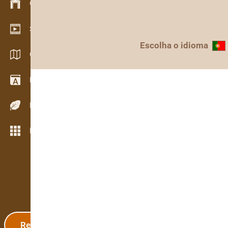
Gestão de stocks
Showroom de vídeo
Escolha o idioma
Catálogos / Brochuras
Dicionário
Espécies de madeira
Mais funcionalidades
Registo