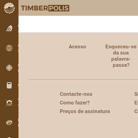
Classificados
Anúncios de texto
Classificados
Acesso
Esqueceu-se
Classificados internacionais
da sua
palavra-
passe?
OPTI-TIMB
Esquemas de corte
Calculadoras de madeira
Contacte-nos
S
WoodProfi
Como fazer?
E
Volume de madeira com IA
Preços de assinatura
C
Registador de dados
Inventário de madeira em campo