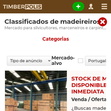
Classificados de madeireiros
Mercado para silvicultores, marceneiros e carpinteiros
Categorias
Mercado-
alvo
STOCK DE M
DISPONIBLE 
INMEDIATA
Venda / Oferta 
¿Buscas madera 