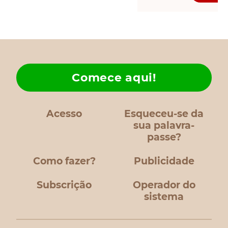
Solicita informa
Si está interesad
pide presupuest
calidad, fotograf
comerciales.
Comece aqui!
Acesso
Esqueceu-se da
sua palavra-
passe?
Como fazer?
Publicidade
Subscrição
Operador do
sistema