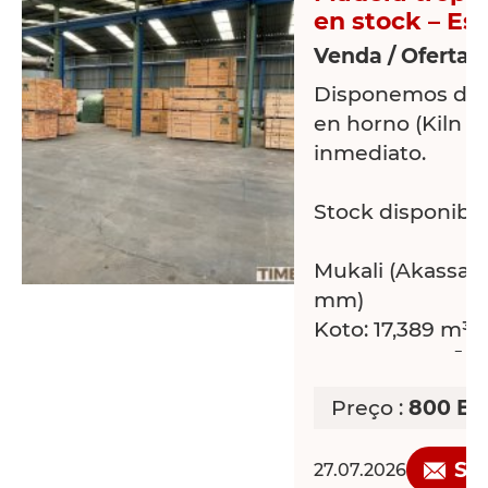
en stock – Es
* Espesor 50 m
Venda / Oferta 
* Largo 2.000 
Disponemos de m
Ideal para:
en horno (Kiln D
inmediato.
️ Carpintería
️ Fabricación de
Stock disponible
️ Ebanistería
️ Revestimiento
Mukali (Akassa): 
maciza
mm)
Koto: 17,389 m³ 
Stock disponible
Essa: 4,339 m³ (
inmediata
Preço :
800 EU
Material almace
Posibilidad de e
Posibilidad de v
de medidas y dis
So
27.07.2026
completo.