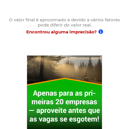
O valor final é aproximado e devido a vários fatores
pode diferir do valor real.
Encontrou alguma imprecisão?