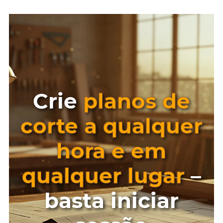
Crie
planos de
corte a qualquer
hora e em
qualquer lugar
–
basta iniciar