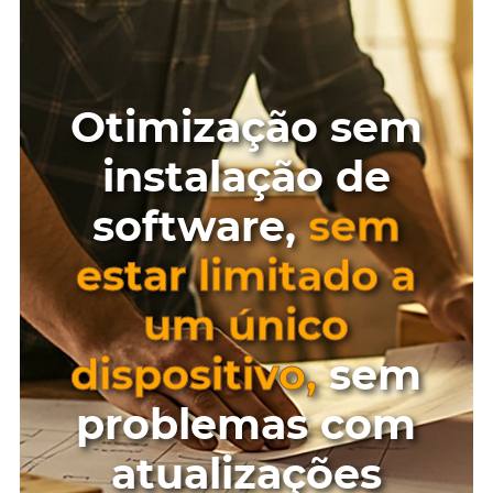
Otimização sem
instalação de
software,
sem
estar limitado a
um único
dispositivo,
sem
problemas com
atualizações