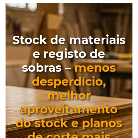
Stock de materiais
e registo de
sobras –
menos
desperdício,
melhor
aproveitamento
do stock e planos
de corte mais