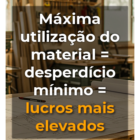
Máxima
utilização do
material =
desperdício
mínimo =
lucros mais
elevados