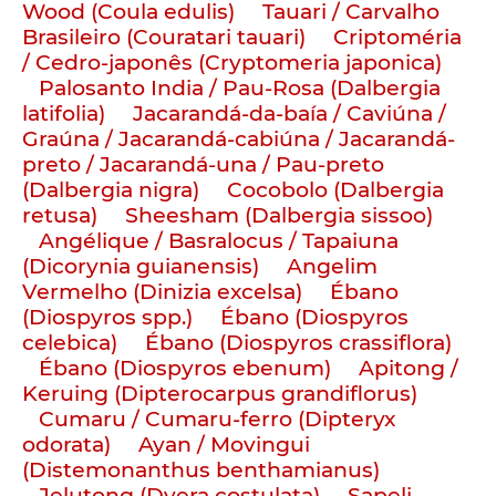
Wood (Coula edulis)
Tauari / Carvalho
Brasileiro (Couratari tauari)
Criptoméria
/ Cedro-japonês (Cryptomeria japonica)
Palosanto India / Pau-Rosa (Dalbergia
latifolia)
Jacarandá-da-baía / Caviúna /
Graúna / Jacarandá-cabiúna / Jacarandá-
preto / Jacarandá-una / Pau-preto
(Dalbergia nigra)
Cocobolo (Dalbergia
retusa)
Sheesham (Dalbergia sissoo)
Angélique / Basralocus / Tapaiuna
(Dicorynia guianensis)
Angelim
Vermelho (Dinizia excelsa)
Ébano
(Diospyros spp.)
Ébano (Diospyros
celebica)
Ébano (Diospyros crassiflora)
Ébano (Diospyros ebenum)
Apitong /
Keruing (Dipterocarpus grandiflorus)
Cumaru / Cumaru-ferro (Dipteryx
odorata)
Ayan / Movingui
(Distemonanthus benthamianus)
Jelutong (Dyera costulata)
Sapeli