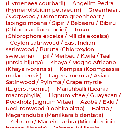
(Hymenaea courbaril)
Angelim Pedra
(Hymenolobium petraeum)
Greenheart
/ Cogwood / Demerara greenheart /
Ispingo moena / Sipiri / Bebeeru / Bibiru
(Chlorocardium rodiei)
Iroko
(Chlorophora excelsa / Milicia excelsa)
Ceylon satinwood / East Indian
satinwood / Buruta (Chloroxylon
swietenia)
Ipil / Merbau / Kwila / Taal
(Intsia bijuga)
Khaya / Mogno Africano
(Khaya ivorensis)
Kempas (Koompassia
malaccensis)
Lagerstroemia / Asian
Satinwood / Pyinma / Crape myrtle
(Lagerstroemia)
Marishballi (Licania
macrophylla)
Lignum vitae / Guayacan /
Pockholz (Lignum Vitae)
Azobé / Ekki /
Red ironwood (Lophira alata)
Balata /
Maçaranduba (Manilkara bidentata)
Zebrano / Madeira zebra (Microberlinia