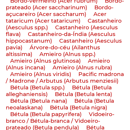
Bordo-vermelho (Acer rubrum)
Bordo-
prateado (Acer saccharinum)
Bordo-
açucareiro (Acer saccharum)
Acer
tataricum (Acer tataricum)
Castanheiro
(Aesculus spp.)
Castanheiro (Aesculus
flava)
Castanheiro-da-Índia (Aesculus
hippocastanum)
Castanheiro (Aesculus
pavia)
Árvore-do-céu (Ailanthus
altissima)
Amieiro (Alnus spp.)
Amieiro (Alnus glutinosa)
Amieiro
(Alnus incana)
Amieiro (Alnus rubra)
Amieiro (Alnus viridis)
Pacific madrona
/ Madrone / Arbutus (Arbutus menziesii)
Bétula (Betula spp.)
Bétula (Betula
alleghaniensis)
Bétula (Betula lenta)
Bétula (Betula nana)
Bétula (Betula
neoalaskana)
Bétula (Betula nigra)
Bétula (Betula papyrifera)
Vidoeiro-
branco / Bétula-branca / Vidoeiro-
prateado (Betula pendula)
Bétula