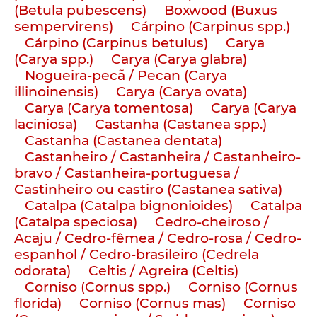
(Betula pubescens)
Boxwood (Buxus
sempervirens)
Cárpino (Carpinus spp.)
Cárpino (Carpinus betulus)
Carya
(Carya spp.)
Carya (Carya glabra)
Nogueira-pecã / Pecan (Carya
illinoinensis)
Carya (Carya ovata)
Carya (Carya tomentosa)
Carya (Carya
laciniosa)
Castanha (Castanea spp.)
Castanha (Castanea dentata)
Castanheiro / Castanheira / Castanheiro-
bravo / Castanheira-portuguesa /
Castinheiro ou castiro (Castanea sativa)
Catalpa (Catalpa bignonioides)
Catalpa
(Catalpa speciosa)
Cedro-cheiroso /
Acaju / Cedro-fêmea / Cedro-rosa / Cedro-
espanhol / Cedro-brasileiro (Cedrela
odorata)
Celtis / Agreira (Celtis)
Corniso (Cornus spp.)
Corniso (Cornus
florida)
Corniso (Cornus mas)
Corniso