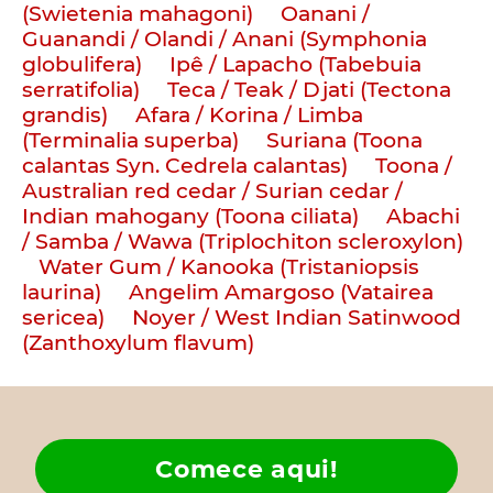
(Swietenia mahagoni)
Oanani /
Guanandi / Olandi / Anani (Symphonia
globulifera)
Ipê / Lapacho (Tabebuia
serratifolia)
Teca / Teak / Djati (Tectona
grandis)
Afara / Korina / Limba
(Terminalia superba)
Suriana (Toona
calantas Syn. Cedrela calantas)
Toona /
Australian red cedar / Surian cedar /
Indian mahogany (Toona ciliata)
Abachi
/ Samba / Wawa (Triplochiton scleroxylon)
Water Gum / Kanooka (Tristaniopsis
laurina)
Angelim Amargoso (Vatairea
sericea)
Noyer / West Indian Satinwood
(Zanthoxylum flavum)
Comece aqui!