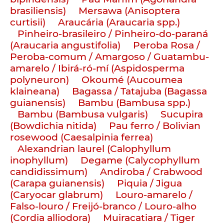
brasiliensis)
Mersawa (Anisoptera
curtisii)
Araucária (Araucaria spp.)
Pinheiro-brasileiro / Pinheiro-do-paraná
(Araucaria angustifolia)
Peroba Rosa /
Peroba-comum / Amargoso / Guatambu-
amarelo / Ibirá-ró-mí (Aspidosperma
polyneuron)
Okoumé (Aucoumea
klaineana)
Bagassa / Tatajuba (Bagassa
guianensis)
Bambu (Bambusa spp.)
Bambu (Bambusa vulgaris)
Sucupira
(Bowdichia nitida)
Pau ferro / Bolivian
rosewood (Caesalpinia ferrea)
Alexandrian laurel (Calophyllum
inophyllum)
Degame (Calycophyllum
candidissimum)
Andiroba / Crabwood
(Carapa guianensis)
Piquia / Jigua
(Caryocar glabrum)
Louro-amarelo /
Falso-louro / Freijó-branco / Louro-alho
(Cordia alliodora)
Muiracatiara / Tiger