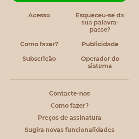
Acesso
Esqueceu-se da
sua palavra-
passe?
Como fazer?
Publicidade
Subscrição
Operador do
sistema
Contacte-nos
Como fazer?
Preços de assinatura
Sugira novas funcionalidades