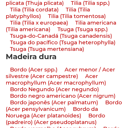
plicata (Thuja plicata)
Tilia (Tilia spp.)
Tilia (Tilia cordata)
Tilia (Tilia
platyphyllos)
Tilia (Tilia tomentosa)
Tilia (Tilia x europaea)
Tilia americana
(Tilia americana)
Tsuga (Tsuga spp.)
Tsuga-do-Canadá (Tsuga canadensis)
Tsuga do pacífico (Tsuga heterophylla)
Tsuga (Tsuga mertensiana)
Madeira dura
Bordo (Acer spp.)
Acer menor / Acer
silvestre (Acer campestre)
Acer
macrophyllum (Acer macrophyllum)
Bordo Negundo (Acer negundo)
Bordo negro americano (Acer nigrum)
Bordo japonês (Acer palmatum)
Bordo
(Acer pensylvanicum)
Bordo da
Noruega (Acer platanoides)
Bordo
(padreiro) (Acer pseudoplatanus)