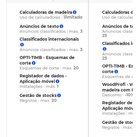
Calculadoras de madeira
Calculadoras de
Uso de calculadoras :
ilimitado
Uso de calculado
Anúncios de texto
Anúncios de tex
Anúncios classificados : máx.
3
Anúncios classifi
25
Classificados internacionais
Classificados in
Anúncios classificados : máx.
3
Anúncios classifi
OPTI-TIMB - Esquemas de
25
corte
OPTI-TIMB - Es
Esquemas de corte : máx.
20
corte
Registador de dados -
Esquemas de cor
Aplicação móvel
WoodProfi - Vo
Instalações : máx.
1
madeira com IA
Desconto :
-10%
Gestão de stocks
Registos : máx.
20
Registador de d
Aplicação móve
Instalações : má
Gestão de stock
Registos : máx.
1