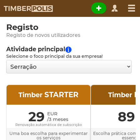
Registo
Registo de novos utilizadores
Atividade principal
Selecione o foco principal da sua empresa!
STARTER
B
Timber
Timber
29
89
EUR
/3 meses
Renovação automática de subscrição
Uma boa escolha para experimentar
Escolha prática com 
os serviços
essencia