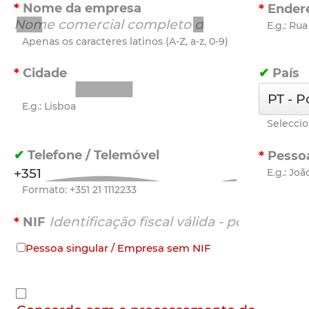
Nome da empresa
Ender
E.g.: Ru
Apenas os caracteres latinos (A-Z, a-z, 0-9)
Cidade
País
E.g.: Lisboa
Seleccio
Telefone / Telemóvel
Pesso
E.g.: Jo
Formato: +351 21 1112233
NIF
Pessoa singular / Empresa sem NIF