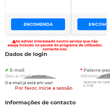
ENCOMENDA
ENCOME
Se estiver interessado noutro serviço que não
esteja incluído no pacote do programa de utilizador,
contacte-nos.
Dados de login
E-mail
Palavra-pas
Apenas os carac
O e-mail já está em uso!
z, 0-9)
Por favor, inicie a sessão
Informações de contacto