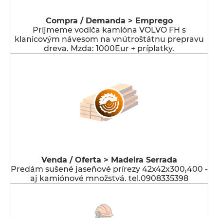
Compra / Demanda > Emprego
Príjmeme vodiča kamióna VOLVO FH s
klanicovým návesom na vnútroštátnu prepravu
dreva. Mzda: 1000Eur + príplatky.
Venda / Oferta > Madeira Serrada
Predám sušené jaseňové prírezy 42x42x300,400 -
aj kamiónové množstvá. tel.0908335398