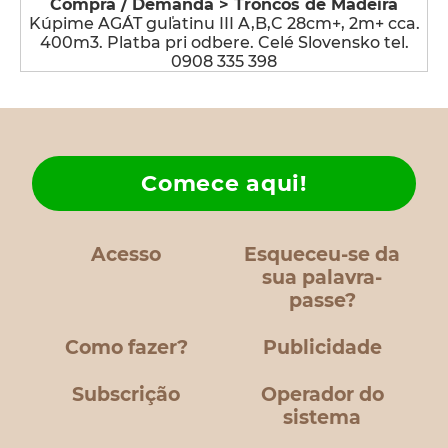
Compra / Demanda > Troncos de Madeira
Kúpime AGÁT guľatinu III A,B,C 28cm+, 2m+ cca.
400m3. Platba pri odbere. Celé Slovensko tel.
0908 335 398
Comece aqui!
Acesso
Esqueceu-se da
sua palavra-
passe?
Como fazer?
Publicidade
Subscrição
Operador do
sistema