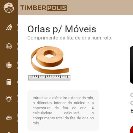
Classificados
Orlas p/ Móveis
Anúncios de texto
Comprimento da fita de orla num rolo
Classificados
Classificados internacionais
OPTI-TIMB
Esquemas de corte
Calculadoras de madeira
WoodProfi
Introduza o diâmetro exterior do rolo,
Volume de madeira com IA
o diâmetro interior do núcleo e a
espessura da fita de orla. A
calculadora calculará o
Registador de dados
comprimento total da fita de orla no
Inventário de madeira em campo
rolo.