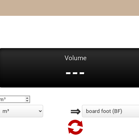
Volume
---
⇒