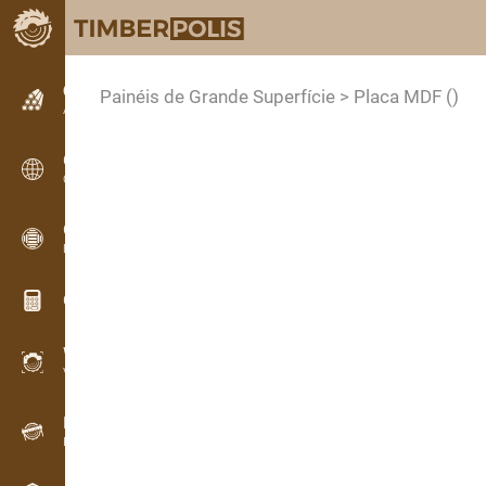
Classificados
Painéis de Grande Superfície > Placa MDF
()
Anúncios de texto
Classificados
Classificados internacionais
OPTI-TIMB
Esquemas de corte
Calculadoras de madeira
WoodProfi
Volume de madeira com IA
Registador de dados
Inventário de madeira em campo