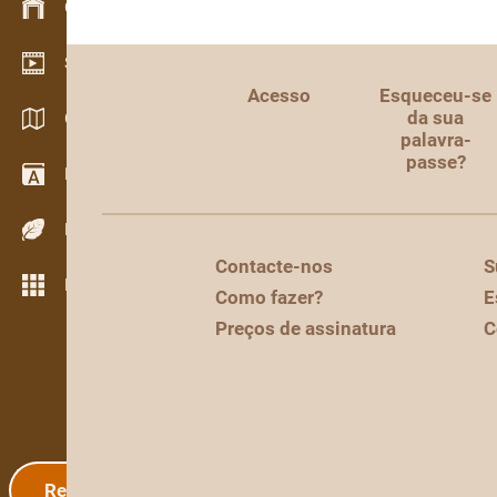
Gestão de stocks
Showroom de vídeo
Acesso
Esqueceu-se
da sua
Catálogos / Brochuras
palavra-
passe?
Dicionário
Espécies de madeira
Contacte-nos
S
Mais funcionalidades
Como fazer?
E
Preços de assinatura
C
Registo