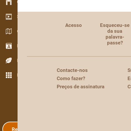
Gestão de stocks
Showroom de vídeo
Acesso
Esqueceu-se
da sua
Catálogos / Brochuras
palavra-
passe?
Dicionário
Espécies de madeira
Contacte-nos
S
Mais funcionalidades
Como fazer?
E
Preços de assinatura
C
Registo