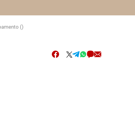
uipamento
()