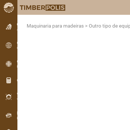
Classificados
Maquinaria para madeiras > Outro tipo de eq
Anúncios de texto
Classificados
Classificados internacionais
OPTI-TIMB
Esquemas de corte
Calculadoras de madeira
WoodProfi
Volume de madeira com IA
Registador de dados
Inventário de madeira em campo