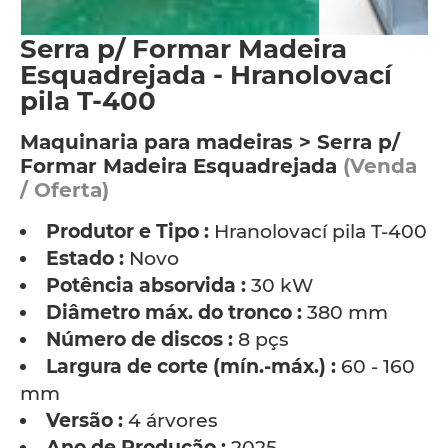
Serra p/ Formar Madeira
Esquadrejada - Hranolovací
pila T-400
Maquinaria para madeiras > Serra p/
Formar Madeira Esquadrejada
(Venda
/ Oferta)
Produtor e Tipo :
Hranolovací pila T-400
Estado :
Novo
Potência absorvida :
30 kW
Diâmetro máx. do tronco :
380 mm
Número de discos :
8 pçs
Largura de corte (mín.-máx.) :
60 - 160
mm
Versão :
4 árvores
Ano de Produção :
2025