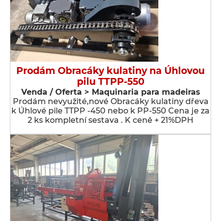
Prodám Obracáky kulatiny na Úhlovou
pilu TTPP-550
Venda / Oferta > Maquinaria para madeiras
Prodám nevyužité,nové Obracáky kulatiny dřeva
k Úhlové pile TTPP -450 nebo k PP-550 Cena je za
2 ks kompletní sestava . K ceně + 21%DPH