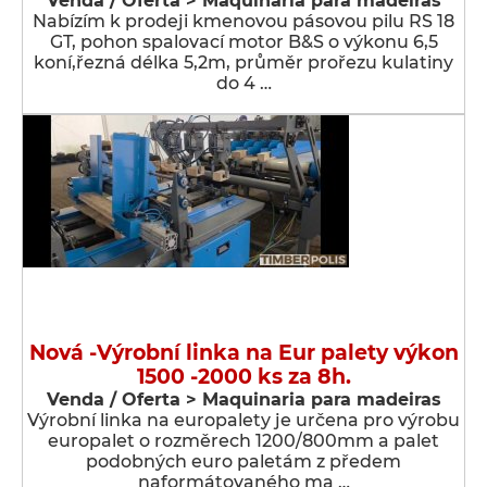
Venda / Oferta > Maquinaria para madeiras
Nabízím k prodeji kmenovou pásovou pilu RS 18
GT, pohon spalovací motor B&S o výkonu 6,5
koní,řezná délka 5,2m, průměr prořezu kulatiny
do 4 …
Nová -Výrobní linka na Eur palety výkon
1500 -2000 ks za 8h.
Venda / Oferta > Maquinaria para madeiras
Výrobní linka na europalety je určena pro výrobu
europalet o rozměrech 1200/800mm a palet
podobných euro paletám z předem
naformátovaného ma …