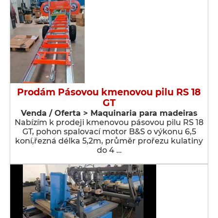
Prodám Pásovou kmenovou pilu RS 18
GT
Venda / Oferta > Maquinaria para madeiras
Nabízím k prodeji kmenovou pásovou pilu RS 18
GT, pohon spalovací motor B&S o výkonu 6,5
koní,řezná délka 5,2m, průměr prořezu kulatiny
do 4 …