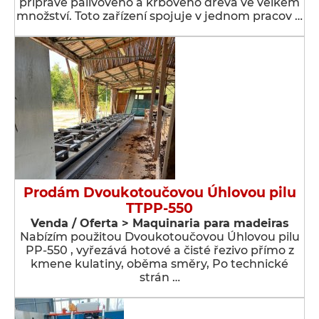
přípravě palivového a krbového dřeva ve velkém
množství. Toto zařízení spojuje v jednom pracov …
Prodám Dvoukotoučovou Úhlovou pilu
TTPP-550
Venda / Oferta > Maquinaria para madeiras
Nabízím použitou Dvoukotoučovou Úhlovou pilu
PP-550 , vyřezává hotové a čisté řezivo přímo z
kmene kulatiny, oběma směry, Po technické
strán …