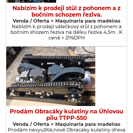
Nabízím k prodeji stůl z pohonem a z
bočním schozem řeziva.
Venda / Oferta > Maquinaria para madeiras
Nabízím k prodeji válečkový stůl z pohonem a
bočním shozem řeziva na délku řeziva 4,5m . K
ceně + 21%DPH
Prodám Obracáky kulatiny na Úhlovou
pilu TTPP-550
Venda / Oferta > Maquinaria para madeiras
Prodám nevyužité,nové Obracáky kulatiny dřeva