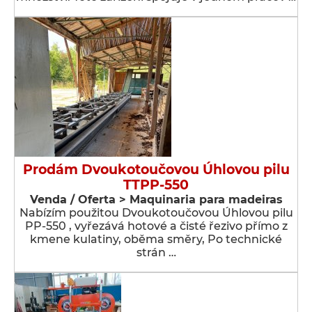
Prodám Dvoukotoučovou Úhlovou pilu
TTPP-550
Venda / Oferta > Maquinaria para madeiras
Nabízím použitou Dvoukotoučovou Úhlovou pilu
PP-550 , vyřezává hotové a čisté řezivo přímo z
kmene kulatiny, oběma směry, Po technické
strán …