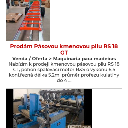
Prodám Pásovou kmenovou pilu RS 18
GT
Venda / Oferta > Maquinaria para madeiras
Nabízím k prodeji kmenovou pásovou pilu RS 18
GT, pohon spalovací motor B&S o výkonu 6,5
koní,řezná délka 5,2m, průměr prořezu kulatiny
do 4 …