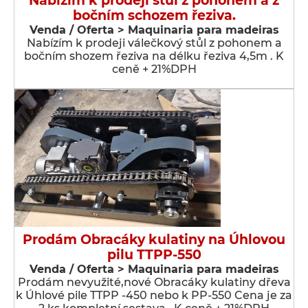
Nabízím k prodeji stůl z pohonem a z
bočním schozem řeziva.
Venda / Oferta > Maquinaria para madeiras
Nabízím k prodeji válečkový stůl z pohonem a
bočním shozem řeziva na délku řeziva 4,5m . K
ceně + 21%DPH
Prodám Obracáky kulatiny na Úhlovou
pilu TTPP-550
Venda / Oferta > Maquinaria para madeiras
Prodám nevyužité,nové Obracáky kulatiny dřeva
k Úhlové pile TTPP -450 nebo k PP-550 Cena je za