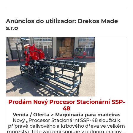
Anúncios do utilizador: Drekos Made
s.r.o
Prodám Nový Procesor Stacionární SSP-
48
Venda / Oferta > Maquinaria para madeiras
Nový ,,Procesor Stacionární SSP-48 sloužící k
přípravě palivového a krbového dřeva ve velkém
množství. Toto zařízení spojuje v jednom pracov …