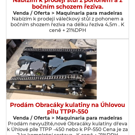
Nabízím k prodeji stůl z pohonem a z
bočním schozem řeziva.
Venda / Oferta > Maquinaria para madeiras
Nabízím k prodeji válečkový stůl z pohonem a
bočním shozem řeziva na délku řeziva 4,5m . K
ceně + 21%DPH
Prodám Obracáky kulatiny na Úhlovou
pilu TTPP-550
Venda / Oferta > Maquinaria para madeiras
Prodám nevyužité,nové Obracáky kulatiny dřeva
k Úhlové pile TTPP -450 nebo k PP-550 Cena je za