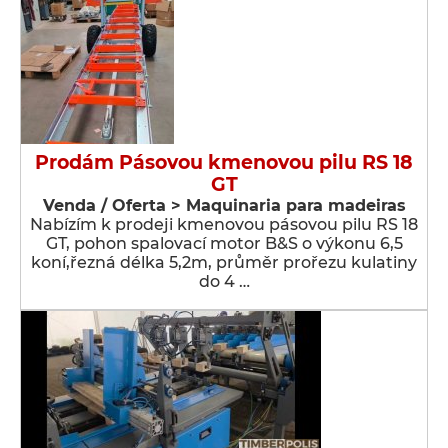
Prodám Pásovou kmenovou pilu RS 18
GT
Venda / Oferta > Maquinaria para madeiras
Nabízím k prodeji kmenovou pásovou pilu RS 18
GT, pohon spalovací motor B&S o výkonu 6,5
koní,řezná délka 5,2m, průměr prořezu kulatiny
do 4 …