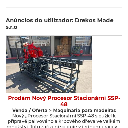
Anúncios do utilizador: Drekos Made
s.r.o
Prodám Nový Procesor Stacionární SSP-
48
Venda / Oferta > Maquinaria para madeiras
Nový ,,Procesor Stacionární SSP-48 sloužící k
přípravě palivového a krbového dřeva ve velkém
množství. Toto zařízení spojuje v jednom pracov …