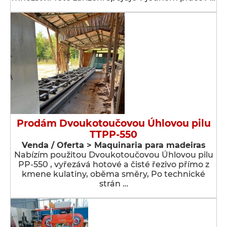
Prodám Dvoukotoučovou Úhlovou pilu
TTPP-550
Venda / Oferta > Maquinaria para madeiras
Nabízím použitou Dvoukotoučovou Úhlovou pilu
PP-550 , vyřezává hotové a čisté řezivo přímo z
kmene kulatiny, oběma směry, Po technické
strán …