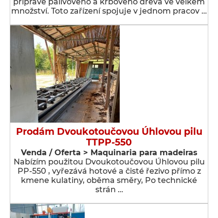
přípravě palivového a krbového dřeva ve velkém
množství. Toto zařízení spojuje v jednom pracov …
Prodám Dvoukotoučovou Úhlovou pilu
TTPP-550
Venda / Oferta > Maquinaria para madeiras
Nabízím použitou Dvoukotoučovou Úhlovou pilu
PP-550 , vyřezává hotové a čisté řezivo přímo z
kmene kulatiny, oběma směry, Po technické
strán …