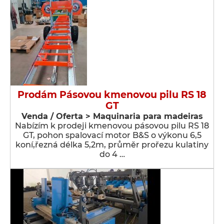
Prodám Pásovou kmenovou pilu RS 18
GT
Venda / Oferta > Maquinaria para madeiras
Nabízím k prodeji kmenovou pásovou pilu RS 18
GT, pohon spalovací motor B&S o výkonu 6,5
koní,řezná délka 5,2m, průměr prořezu kulatiny
do 4 …