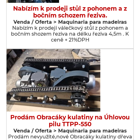
Nabízím k prodeji stůl z pohonem a z
bočním schozem řeziva.
Venda / Oferta > Maquinaria para madeiras
Nabízím k prodeji válečkový stůl z pohonem a
bočním shozem řeziva na délku řeziva 4,5m . K
ceně + 21%DPH
Prodám Obracáky kulatiny na Úhlovou
pilu TTPP-550
Venda / Oferta > Maquinaria para madeiras
Prodám nevyužité,nové Obracáky kulatiny dřeva