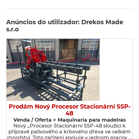
Anúncios do utilizador: Drekos Made
s.r.o
Prodám Nový Procesor Stacionární SSP-
48
Venda / Oferta > Maquinaria para madeiras
Nový ,,Procesor Stacionární SSP-48 sloužící k
přípravě palivového a krbového dřeva ve velkém
množství. Toto zařízení spojuje v jednom pracov …