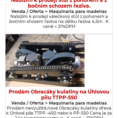
Nabízím k prodeji stůl z pohonem a z
bočním schozem řeziva.
Venda / Oferta > Maquinaria para madeiras
Nabízím k prodeji válečkový stůl z pohonem a
bočním shozem řeziva na délku řeziva 4,5m . K
ceně + 21%DPH
Prodám Obracáky kulatiny na Úhlovou
pilu TTPP-550
Venda / Oferta > Maquinaria para madeiras
Prodám nevyužité,nové Obracáky kulatiny dřeva
k Úhlové pile TTPP -450 nebo k PP-550 Cena je za