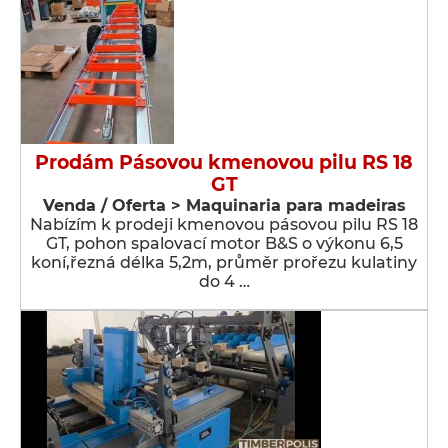
Prodám Pásovou kmenovou pilu RS 18
GT
Venda / Oferta > Maquinaria para madeiras
Nabízím k prodeji kmenovou pásovou pilu RS 18
GT, pohon spalovací motor B&S o výkonu 6,5
koní,řezná délka 5,2m, průměr prořezu kulatiny
do 4 …