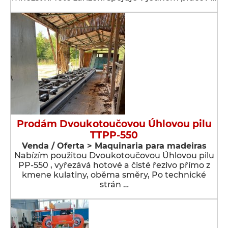
Prodám Dvoukotoučovou Úhlovou pilu
TTPP-550
Venda / Oferta > Maquinaria para madeiras
Nabízím použitou Dvoukotoučovou Úhlovou pilu
PP-550 , vyřezává hotové a čisté řezivo přímo z
kmene kulatiny, oběma směry, Po technické
strán …