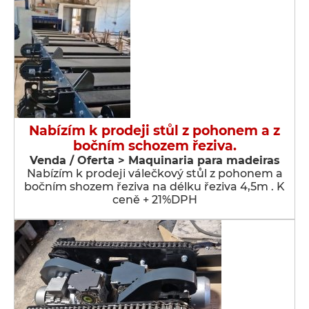
Nabízím k prodeji stůl z pohonem a z
bočním schozem řeziva.
Venda / Oferta > Maquinaria para madeiras
Nabízím k prodeji válečkový stůl z pohonem a
bočním shozem řeziva na délku řeziva 4,5m . K
ceně + 21%DPH