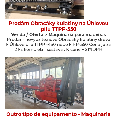
Prodám Obracáky kulatiny na Úhlovou
pilu TTPP-550
Venda / Oferta > Maquinaria para madeiras
Prodám nevyužité,nové Obracáky kulatiny dřeva
k Úhlové pile TTPP -450 nebo k PP-550 Cena je za
2 ks kompletní sestava . K ceně + 21%DPH
Outro tipo de equipamento - Maquinaria