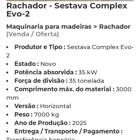
Rachador - Sestava Complex
Evo-2
Maquinaria para madeiras > Rachador
(Venda / Oferta)
Produtor e Tipo :
Sestava Complex Evo-
2
Estado :
Novo
Potência absorvida :
35 kW
Força de divisão :
35 tonelada
Comprimento máx. do material :
3000
mm
Versão :
Horizontal
Peso :
7000 kg
Ano de Produção :
2025
Entrega / Transporte / Pagamento :
Transferência bancária