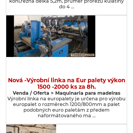
koní,řezná délka 5,2m, průměr prořezu kulatiny
do 4 …
Nová -Výrobní linka na Eur palety výkon
1500 -2000 ks za 8h.
Venda / Oferta > Maquinaria para madeiras
Výrobní linka na europalety je určena pro výrobu
europalet o rozměrech 1200/800mm a palet
podobných euro paletám z předem
naformátovaného ma …