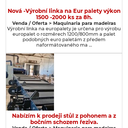
Nová -Výrobní linka na Eur palety výkon
1500 -2000 ks za 8h.
Venda / Oferta > Maquinaria para madeiras
Výrobní linka na europalety je určena pro výrobu
europalet o rozměrech 1200/800mm a palet
podobných euro paletám z předem
naformátovaného ma …
Nabízím k prodeji stůl z pohonem a z
bočním schozem řeziva.