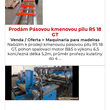
Prodám Pásovou kmenovou pilu RS 18
GT
Venda / Oferta > Maquinaria para madeiras
Nabízím k prodeji kmenovou pásovou pilu RS 18
GT, pohon spalovací motor B&S o výkonu 6,5
koní,řezná délka 5,2m, průměr prořezu kulatiny
do 4 …