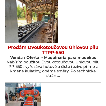
Prodám Dvoukotoučovou Úhlovou pilu
TTPP-550
Venda / Oferta > Maquinaria para madeiras
Nabízím použitou Dvoukotoučovou Úhlovou pilu
PP-550 , vyřezává hotové a čisté řezivo přímo z
kmene kulatiny, oběma směry, Po technické
strán …