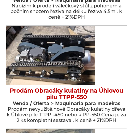
Venda / Oferta > Maquinaria para madeiras
Nabízím k prodeji válečkový stůl z pohonem a
bočním shozem řeziva na délku řeziva 4,5m . K
ceně + 21%DPH
Prodám Obracáky kulatiny na Úhlovou
pilu TTPP-550
Venda / Oferta > Maquinaria para madeiras
Prodám nevyužité,nové Obracáky kulatiny dřeva
k Úhlové pile TTPP -450 nebo k PP-550 Cena je za
2 ks kompletní sestava . K ceně + 21%DPH