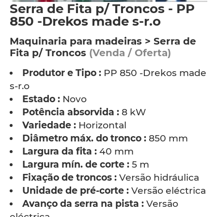
Serra de Fita p/ Troncos - PP
850 -Drekos made s-r.o
Maquinaria para madeiras > Serra de
Fita p/ Troncos
(Venda / Oferta)
Produtor e Tipo :
PP 850 -Drekos made
s-r.o
Estado :
Novo
Potência absorvida :
8 kW
Variedade :
Horizontal
Diâmetro máx. do tronco :
850 mm
Largura da fita :
40 mm
Largura mín. de corte :
5 m
Fixação de troncos :
Versão hidráulica
Unidade de pré-corte :
Versão eléctrica
Avanço da serra na pista :
Versão
eléctrica