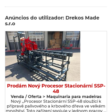
Anúncios do utilizador: Drekos Made
s.r.o
Prodám Nový Procesor Stacionární SSP-
48
Venda / Oferta > Maquinaria para madeiras
Nový ,,Procesor Stacionární SSP-48 sloužící k
přípravě palivového a krbového dřeva ve velkém
množství. Toto zařízení spojuje v jednom pracov …