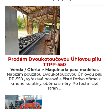
Prodám Dvoukotoučovou Úhlovou pilu
TTPP-550
Venda / Oferta > Maquinaria para madeiras
Nabízím použitou Dvoukotoučovou Úhlovou pilu
PP-550 , vyřezává hotové a čisté řezivo přímo z
kmene kulatiny, oběma směry, Po technické
strán …