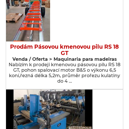
Prodám Pásovou kmenovou pilu RS 18
GT
Venda / Oferta > Maquinaria para madeiras
Nabízím k prodeji kmenovou pásovou pilu RS 18
GT, pohon spalovací motor B&S o výkonu 6,5
koní,řezná délka 5,2m, průměr prořezu kulatiny
do 4 …