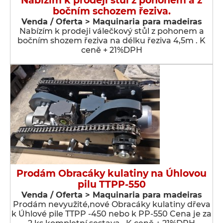
Nabízím k prodeji stůl z pohonem a z
bočním schozem řeziva.
Venda / Oferta > Maquinaria para madeiras
Nabízím k prodeji válečkový stůl z pohonem a
bočním shozem řeziva na délku řeziva 4,5m . K
ceně + 21%DPH
Prodám Obracáky kulatiny na Úhlovou
pilu TTPP-550
Venda / Oferta > Maquinaria para madeiras
Prodám nevyužité,nové Obracáky kulatiny dřeva
k Úhlové pile TTPP -450 nebo k PP-550 Cena je za