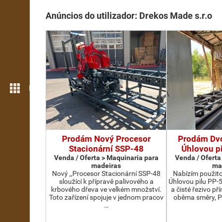
Anúncios do utilizador: Drekos Made s.r.o
Mais funcionalidades
Prodám Nový Procesor
Prodám Dv
Stacionární SSP-48
Úhlovou p
Venda / Oferta > Maquinaria para
Venda / Oferta
madeiras
ma
Nový ,,Procesor Stacionární SSP-48
Nabízím použit
sloužící k přípravě palivového a
Úhlovou pilu PP-
krbového dřeva ve velkém množství.
a čisté řezivo př
Toto zařízení spojuje v jednom pracov
oběma směry, P
…