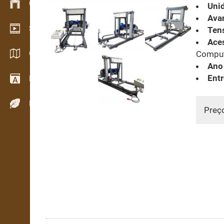
Gestão de stocks
Unid
Avan
Showroom de vídeo
Tens
Aces
Catálogos / Brochuras
Computa
Ano
Entr
Dicionário
Espécies de madeira
Preç