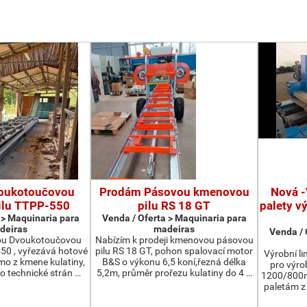
oukotoučovou
Prodám Pásovou kmenovou
Nová -
ilu TTPP-550
pilu RS 18 GT
palety v
 > Maquinaria para
Venda / Oferta > Maquinaria para
deiras
madeiras
Venda / 
ou Dvoukotoučovou
Nabízím k prodeji kmenovou pásovou
550 , vyřezává hotové
pilu RS 18 GT, pohon spalovací motor
Výrobní li
ímo z kmene kulatiny,
B&S o výkonu 6,5 koní,řezná délka
pro výro
o technické strán …
5,2m, průměr prořezu kulatiny do 4 …
1200/800m
paletám 