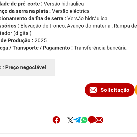
ade de pré-corte :
Versão hidráulica
ço da serra na pista :
Versão eléctrica
ionamento da fita de serra :
Versão hidráulica
sórios :
Elevação de tronco, Avanço do material, Rampa de
dor (digital)
 de Produção :
2025
ega / Transporte / Pagamento :
Transferência bancária
o :
Preço negociável
Solicitação