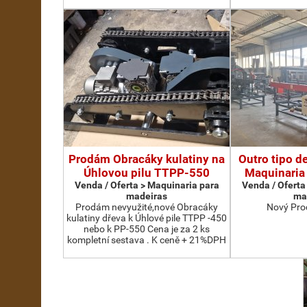
Prodám Obracáky kulatiny na
Outro tipo d
Úhlovou pilu TTPP-550
Maquinaria
Venda / Oferta > Maquinaria para
Venda / Oferta
madeiras
ma
Prodám nevyužité,nové Obracáky
Nový Pro
kulatiny dřeva k Úhlové pile TTPP -450
nebo k PP-550 Cena je za 2 ks
kompletní sestava . K ceně + 21%DPH