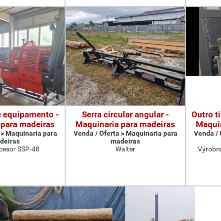
e equipamento -
Serra circular angular -
Outro t
 para madeiras
Maquinaria para madeiras
Maquin
 > Maquinaria para
Venda / Oferta > Maquinaria para
Venda / 
deiras
madeiras
cesor SSP-48
Walter
Výrobní