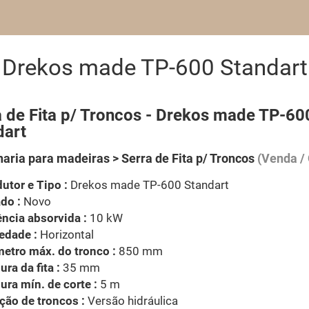
s Drekos made TP-600 Standart
a de Fita p/ Troncos - Drekos made TP-60
dart
aria para madeiras > Serra de Fita p/ Troncos
(Venda / 
utor e Tipo :
Drekos made TP-600 Standart
do :
Novo
ncia absorvida :
10 kW
edade :
Horizontal
etro máx. do tronco :
850 mm
ura da fita :
35 mm
ura mín. de corte :
5 m
ção de troncos :
Versão hidráulica