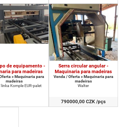
ipo de equipamento -
Serra circular angular -
aria para madeiras
Maquinaria para madeiras
Oferta > Maquinaria para
Venda / Oferta > Maquinaria para
madeiras
madeiras
 linka Komple EUR-palet
Walter
790000,00 CZK /pçs