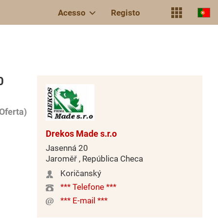
Acesso
Registo
0
Oferta)
Drekos Made s.r.o
Jasenná 20
Jaroměř , República Checa
Koričanský
*** Telefone ***
*** E-mail ***