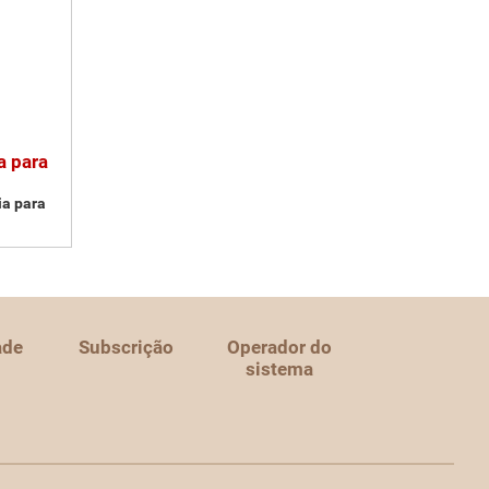
a para
ia para
ade
Subscrição
Operador do
sistema