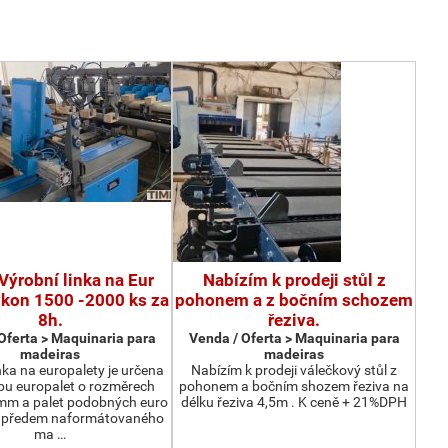
Výrobní linka na Eur
Nabízím k prodeji stůl z
ýkon 1500 -2000 ks za
pohonem a z bočním schozem
8h.
řeziva.
Oferta > Maquinaria para
Venda / Oferta > Maquinaria para
madeiras
madeiras
nka na europalety je určena
Nabízím k prodeji válečkový stůl z
bu europalet o rozměrech
pohonem a bočním shozem řeziva na
m a palet podobných euro
délku řeziva 4,5m . K ceně + 21%DPH
z předem naformátovaného
ma …