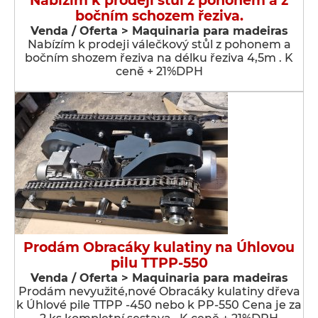
Nabízím k prodeji stůl z pohonem a z
bočním schozem řeziva.
Venda / Oferta > Maquinaria para madeiras
Nabízím k prodeji válečkový stůl z pohonem a
bočním shozem řeziva na délku řeziva 4,5m . K
ceně + 21%DPH
Prodám Obracáky kulatiny na Úhlovou
pilu TTPP-550
Venda / Oferta > Maquinaria para madeiras
Prodám nevyužité,nové Obracáky kulatiny dřeva
k Úhlové pile TTPP -450 nebo k PP-550 Cena je za