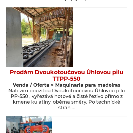
Prodám Dvoukotoučovou Úhlovou pilu
TTPP-550
Venda / Oferta > Maquinaria para madeiras
Nabízím použitou Dvoukotoučovou Úhlovou pilu
PP-550 , vyřezává hotové a čisté řezivo přímo z
kmene kulatiny, oběma směry, Po technické
strán …