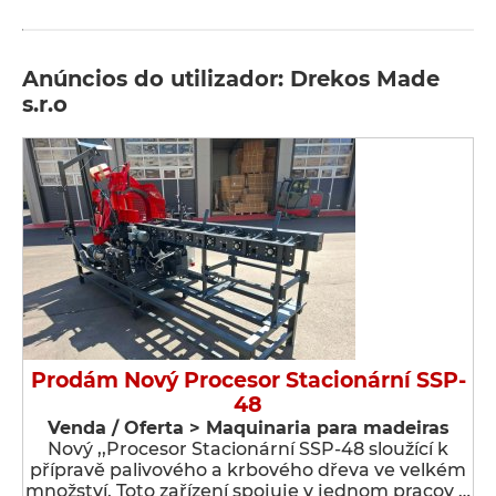
Anúncios do utilizador: Drekos Made
s.r.o
Prodám Nový Procesor Stacionární SSP-
48
Venda / Oferta > Maquinaria para madeiras
Nový ,,Procesor Stacionární SSP-48 sloužící k
přípravě palivového a krbového dřeva ve velkém
množství. Toto zařízení spojuje v jednom pracov …