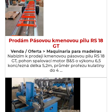
Prodám Pásovou kmenovou pilu RS 18
GT
Venda / Oferta > Maquinaria para madeiras
Nabízím k prodeji kmenovou pásovou pilu RS 18
GT, pohon spalovací motor B&S o výkonu 6,5
koní,řezná délka 5,2m, průměr prořezu kulatiny
do 4 …