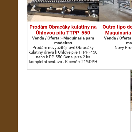
Prodám Obracáky kulatiny na
Outro tipo d
Úhlovou pilu TTPP-550
Maquinaria
Venda / Oferta > Maquinaria para
Venda / Oferta
madeiras
ma
Prodám nevyužité,nové Obracáky
Nový Pro
kulatiny dřeva k Úhlové pile TTPP -450
nebo k PP-550 Cena je za 2 ks
kompletní sestava . K ceně + 21%DPH