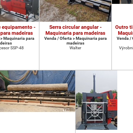
e equipamento -
Serra circular angular -
Outro t
 para madeiras
Maquinaria para madeiras
Maquin
 > Maquinaria para
Venda / Oferta > Maquinaria para
Venda / 
deiras
madeiras
cesor SSP-48
Walter
Výrobní