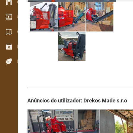
Gestão de stocks
Showroom de vídeo
Catálogos / Brochuras
Dicionário
Espécies de madeira
Anúncios do utilizador: Drekos Made s.r.o