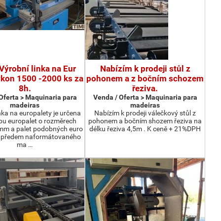
Výrobní linka na Eur
Nabízím k prodeji stůl z
ýkon 1500 -2000 ks za
pohonem a z bočním schozem
8h.
řeziva.
Oferta > Maquinaria para
Venda / Oferta > Maquinaria para
madeiras
madeiras
nka na europalety je určena
Nabízím k prodeji válečkový stůl z
bu europalet o rozměrech
pohonem a bočním shozem řeziva na
m a palet podobných euro
délku řeziva 4,5m . K ceně + 21%DPH
z předem naformátovaného
ma …