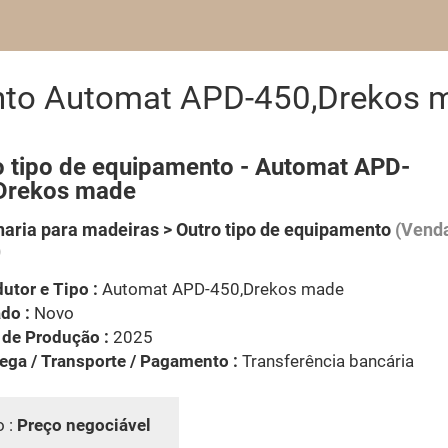
ento Automat APD-450,Drekos 
o tipo de equipamento - Automat APD-
Drekos made
aria para madeiras > Outro tipo de equipamento
(Venda
)
utor e Tipo :
Automat APD-450,Drekos made
do :
Novo
 de Produção :
2025
ega / Transporte / Pagamento :
Transferência bancária
o :
Preço negociável