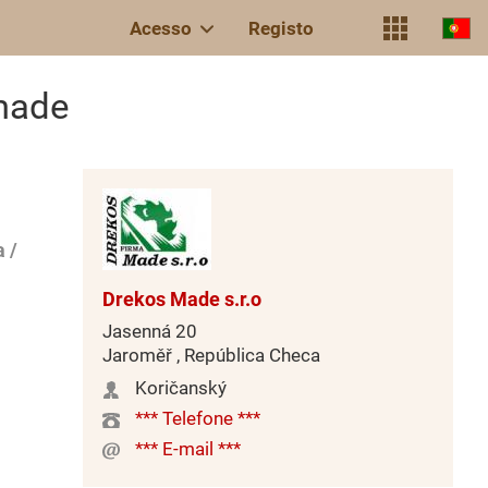
Acesso
Registo
made
 /
Drekos Made s.r.o
Jasenná 20
Jaroměř , República Checa
Koričanský
*** Telefone ***
*** E-mail ***