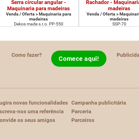
Serra circular angular -
Rachador - Maquinari
Maquinaria para madeiras
madeiras
Venda / Oferta > Maquinaria para
Venda / Oferta > Maquinar
madeiras
madeiras
Dekos made s.r.o. PP-550
SSP-70
Como fazer?
Publicid
Comece aqui!
ugira novas funcionalidades
Campanha publicitária
screva-nos uma referência
Parceria
onvide os seus amigos
Parceiros