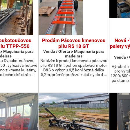
oukotoučovou
Prodám Pásovou kmenovou
Nová -
ilu TTPP-550
pilu RS 18 GT
palety v
 > Maquinaria para
Venda / Oferta > Maquinaria para
deiras
madeiras
Venda / 
ou Dvoukotoučovou
Nabízím k prodeji kmenovou pásovou
550 , vyřezává hotové
pilu RS 18 GT, pohon spalovací motor
Výrobní li
ímo z kmene kulatiny,
B&S o výkonu 6,5 koní,řezná délka
pro výro
o technické strán …
5,2m, průměr prořezu kulatiny do 4 …
1200/800m
paletám 