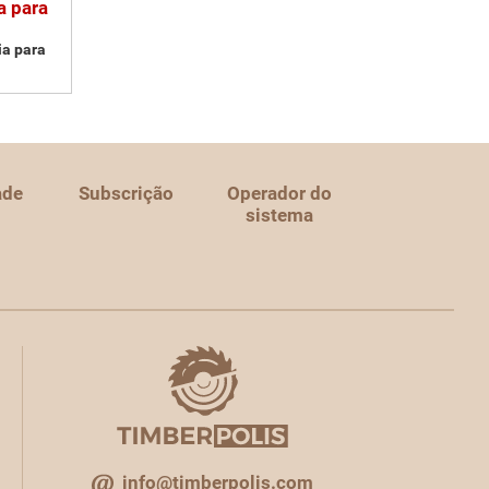
a para
ia para
ade
Subscrição
Operador do
sistema
info@timberpolis.com