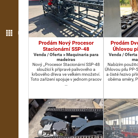
Mais funcionalidades
Prodám Nový Procesor
Prodám Dv
Stacionární SSP-48
Úhlovou p
Venda / Oferta > Maquinaria para
Venda / Oferta
madeiras
ma
Nový ,,Procesor Stacionární SSP-48
Nabízím použit
sloužící k přípravě palivového a
Úhlovou pilu PP-
krbového dřeva ve velkém množství.
a čisté řezivo př
Toto zařízení spojuje v jednom pracov
oběma směry, P
…