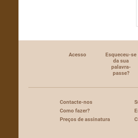
Acesso
Esqueceu-se
da sua
palavra-
passe?
Contacte-nos
S
Como fazer?
E
Preços de assinatura
C