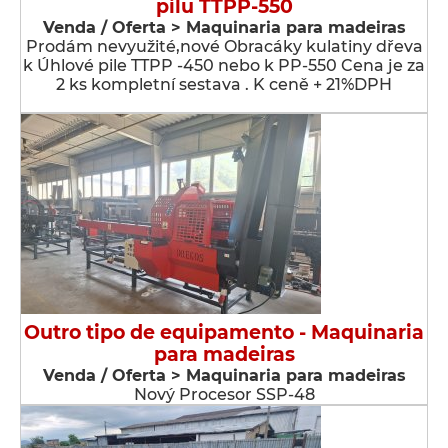
pilu TTPP-550
Venda / Oferta > Maquinaria para madeiras
Prodám nevyužité,nové Obracáky kulatiny dřeva
k Úhlové pile TTPP -450 nebo k PP-550 Cena je za
2 ks kompletní sestava . K ceně + 21%DPH
Outro tipo de equipamento - Maquinaria
para madeiras
Venda / Oferta > Maquinaria para madeiras
Nový Procesor SSP-48