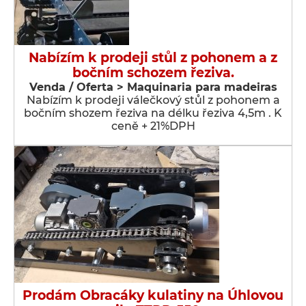
Nabízím k prodeji stůl z pohonem a z
bočním schozem řeziva.
Venda / Oferta > Maquinaria para madeiras
Nabízím k prodeji válečkový stůl z pohonem a
bočním shozem řeziva na délku řeziva 4,5m . K
ceně + 21%DPH
Prodám Obracáky kulatiny na Úhlovou