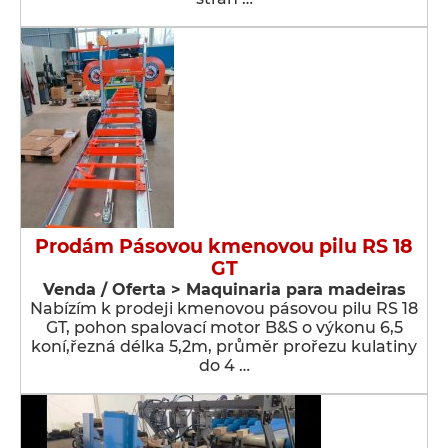
Prodám Pásovou kmenovou pilu RS 18
GT
Venda / Oferta > Maquinaria para madeiras
Nabízím k prodeji kmenovou pásovou pilu RS 18
GT, pohon spalovací motor B&S o výkonu 6,5
koní,řezná délka 5,2m, průměr prořezu kulatiny
do 4 …