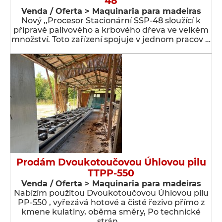
48
Venda / Oferta > Maquinaria para madeiras
Nový ,,Procesor Stacionární SSP-48 sloužící k
přípravě palivového a krbového dřeva ve velkém
množství. Toto zařízení spojuje v jednom pracov …
Prodám Dvoukotoučovou Úhlovou pilu
TTPP-550
Venda / Oferta > Maquinaria para madeiras
Nabízím použitou Dvoukotoučovou Úhlovou pilu
PP-550 , vyřezává hotové a čisté řezivo přímo z
kmene kulatiny, oběma směry, Po technické
strán …