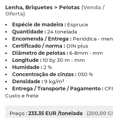
Lenha, Briquetes > Pelotas
(Venda /
Oferta)
Espécie de madeira :
Espruce
Quantidade :
24 tonelada
Encomenda / Entrega :
Periódica - mensa
Certificado / norma :
DIN plus
Diâmetro de pelotas :
6-8mm - mm
Longitude :
10 by 30 m - mm
Humidade :
2 %
Concentração de cinzas :
050 %
Densidade :
9 kg/m³
Entrega / Transporte / Pagamento :
CFR 
Custo e frete
Preço :
233.35
EUR
/tonelada
(200,00 GB