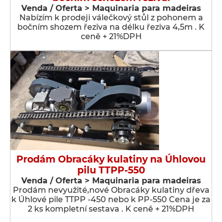
Venda / Oferta > Maquinaria para madeiras
Nabízím k prodeji válečkový stůl z pohonem a
bočním shozem řeziva na délku řeziva 4,5m . K
ceně + 21%DPH
Prodám Obracáky kulatiny na Úhlovou
pilu TTPP-550
Venda / Oferta > Maquinaria para madeiras
Prodám nevyužité,nové Obracáky kulatiny dřeva
k Úhlové pile TTPP -450 nebo k PP-550 Cena je za
2 ks kompletní sestava . K ceně + 21%DPH