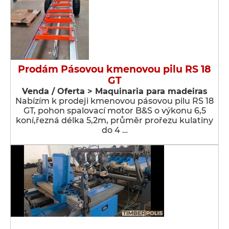
Prodám Pásovou kmenovou pilu RS 18
GT
Venda / Oferta > Maquinaria para madeiras
Nabízím k prodeji kmenovou pásovou pilu RS 18
GT, pohon spalovací motor B&S o výkonu 6,5
koní,řezná délka 5,2m, průměr prořezu kulatiny
do 4 …