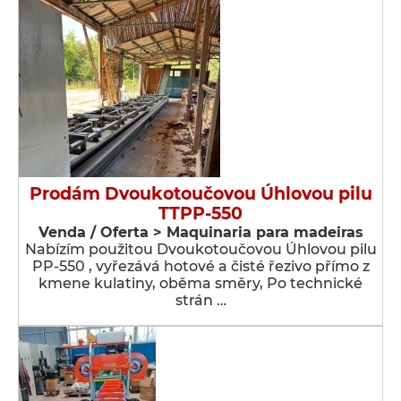
Prodám Dvoukotoučovou Úhlovou pilu
TTPP-550
Venda / Oferta > Maquinaria para madeiras
Nabízím použitou Dvoukotoučovou Úhlovou pilu
PP-550 , vyřezává hotové a čisté řezivo přímo z
kmene kulatiny, oběma směry, Po technické
strán …