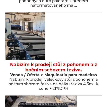
podobných euro paletám z předem
naformátovaného ma …
Nabízím k prodeji stůl z pohonem a z
bočním schozem řeziva.
Venda / Oferta > Maquinaria para madeiras
Nabízím k prodeji válečkový stůl z pohonem a
bočním shozem řeziva na délku řeziva 4,5m . K
ceně + 21%DPH