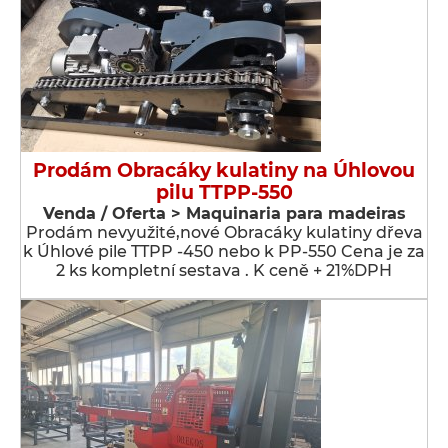
Prodám Obracáky kulatiny na Úhlovou
pilu TTPP-550
Venda / Oferta > Maquinaria para madeiras
Prodám nevyužité,nové Obracáky kulatiny dřeva
k Úhlové pile TTPP -450 nebo k PP-550 Cena je za
2 ks kompletní sestava . K ceně + 21%DPH