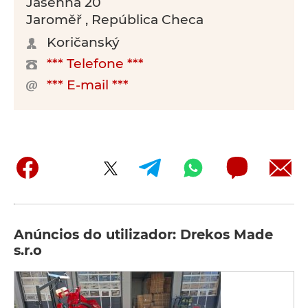
Jasenná 20
Jaroměř , República Checa
Koričanský
*** Telefone ***
*** E-mail ***
Anúncios do utilizador: Drekos Made
s.r.o