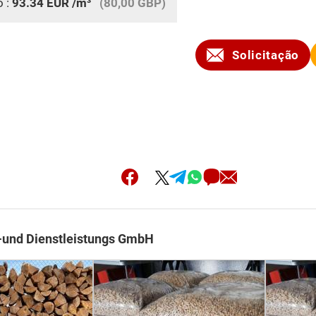
o :
93.34
EUR
/m³
(80,00 GBP)
Solicitação
-und Dienstleistungs GmbH