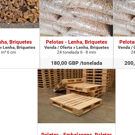
nha, Briquetes
Pelotas - Lenha, Briquetes
Pelota
 > Lenha, Briquetes
Venda / Oferta > Lenha, Briquetes
Venda / 
 m³ 6 cm
24 tonelada 6 - 8 mm
24
180,00 GBP /tonelada
200,
Paletes - Embalagens, Paletes