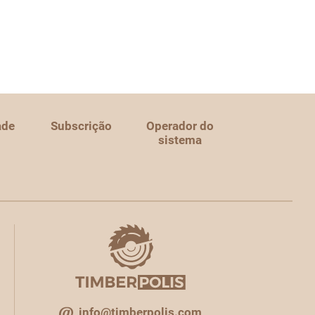
ade
Subscrição
Operador do
sistema
info@timberpolis.com