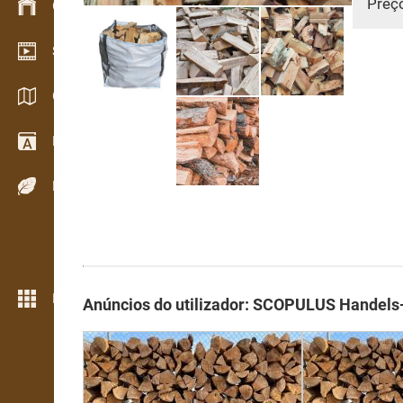
Preç
Gestão de stocks
Showroom de vídeo
Catálogos / Brochuras
Dicionário
Espécies de madeira
Mais funcionalidades
Anúncios do utilizador: SCOPULUS Handels