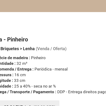
 - Pinheiro
 Briquetes > Lenha
(Venda / Oferta)
cie de madeira :
Pinheiro
tidade :
32 m³
omenda / Entrega :
Periódica - mensal
ssura :
16 cm
itude :
33 cm
idade :
25 a 40% - seca no ar %
ega / Transporte / Pagamento :
DDP - Entrega direitos pag