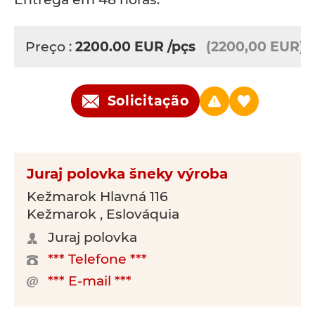
Preço :
2200.00
EUR
/pçs
(2200,00 EUR)
Solicitação
Juraj polovka šneky výroba
Kežmarok Hlavná 116
Kežmarok , Eslováquia
Juraj polovka
*** Telefone ***
*** E-mail ***