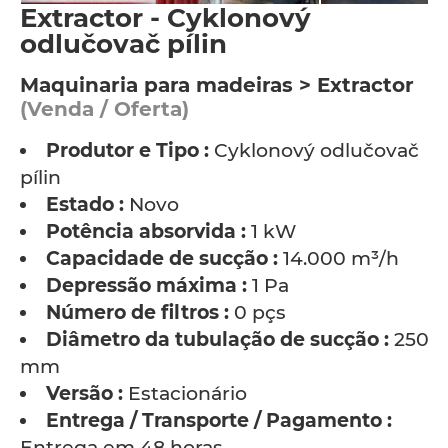
Extractor - Cyklonový
odlučovač pílin
Maquinaria para madeiras > Extractor
(Venda / Oferta)
Produtor e Tipo :
Cyklonový odlučovač
pílin
Estado :
Novo
Potência absorvida :
1 kW
Capacidade de sucção :
14.000 m³/h
Depressão máxima :
1 Pa
Número de filtros :
0 pçs
Diâmetro da tubulação de sucção :
250
mm
Versão :
Estacionário
Entrega / Transporte / Pagamento :
Entrega em 48 horas.