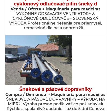
cyklonový odlučovač pílin šneky d
Venda / Oferta > Maquinaria para madeiras
VÝKONNÉ ODSÁVACIE VENTILÁTORY &
CYKLÓNOVÉ ODLUČOVAČE – SLOVENSKÁ
VÝROBA Profesionálne riešenia pre priemysel,
remeselné dielne a nepretržit …
Šnekové a pásové dopravniky
Compra / Demanda > Maquinaria para madeiras
ŠNEKOVÉ A PÁSOVÉ DOPRAVNÍKY – VÝROBA NA
MIERU Výroba presne podľa vašich požiadaviek
Rýchle a spoľahlivé dodanie – už do 5 dní Cenová