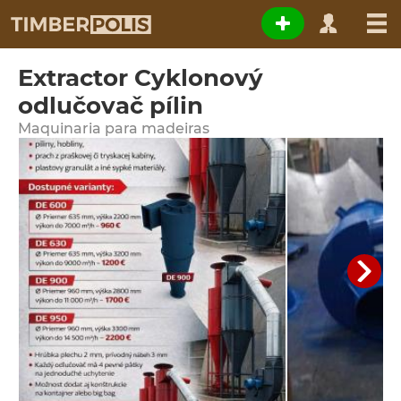
Extractor Cyklonový
odlučovač pílin
Maquinaria para madeiras