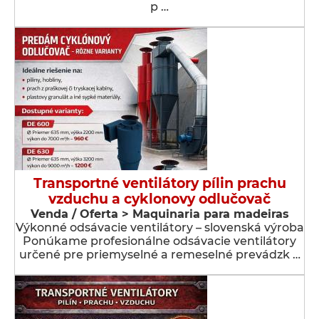
p …
Transportné ventilátory pílin prachu
vzduchu a cyklonovy odlučovač
Venda / Oferta > Maquinaria para madeiras
Výkonné odsávacie ventilátory – slovenská výroba
Ponúkame profesionálne odsávacie ventilátory
určené pre priemyselné a remeselné prevádzk …