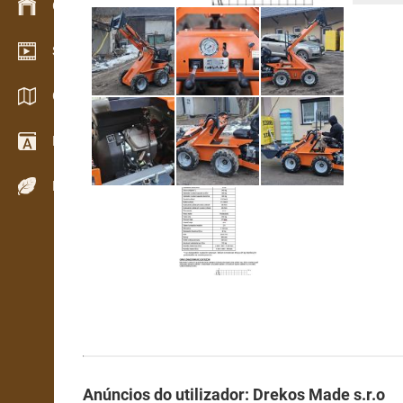
Gestão de stocks
Showroom de vídeo
Catálogos / Brochuras
Dicionário
Espécies de madeira
Anúncios do utilizador: Drekos Made s.r.o