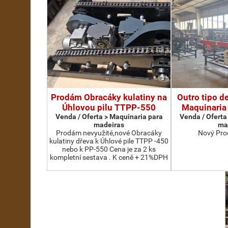
Prodám Obracáky kulatiny na
Outro tipo d
Úhlovou pilu TTPP-550
Maquinaria
Venda / Oferta > Maquinaria para
Venda / Oferta
madeiras
ma
Prodám nevyužité,nové Obracáky
Nový Pro
kulatiny dřeva k Úhlové pile TTPP -450
nebo k PP-550 Cena je za 2 ks
kompletní sestava . K ceně + 21%DPH