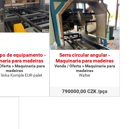
ipo de equipamento -
Serra circular angular -
aria para madeiras
Maquinaria para madeiras
Oferta > Maquinaria para
Venda / Oferta > Maquinaria para
madeiras
madeiras
 linka Komple EUR-palet
Walter
790000,00 CZK /pçs