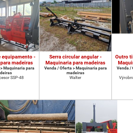
e equipamento -
Serra circular angular -
Outro t
 para madeiras
Maquinaria para madeiras
Maquin
 > Maquinaria para
Venda / Oferta > Maquinaria para
Venda / 
deiras
madeiras
cesor SSP-48
Walter
Výrobní