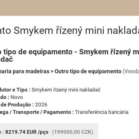
nto Smykem řízený mini naklad
o tipo de equipamento - Smykem řízený m
adač
aria para madeiras > Outro tipo de equipamento
(Venda
)
utor e Tipo :
Smykem řízený mini nakladač
do :
Novo
 de Produção :
2026
ega / Transporte / Pagamento :
Transferência bancária
o :
8219.74
EUR
/pçs
(199000,00 CZK)