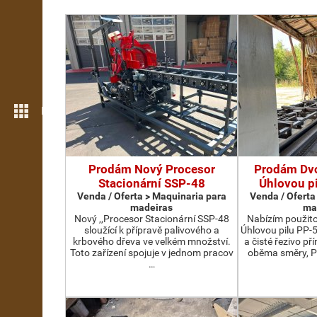
Mais funcionalidades
Prodám Nový Procesor
Prodám Dv
Stacionární SSP-48
Úhlovou p
Venda / Oferta > Maquinaria para
Venda / Oferta
madeiras
ma
Nový ,,Procesor Stacionární SSP-48
Nabízím použit
sloužící k přípravě palivového a
Úhlovou pilu PP-
krbového dřeva ve velkém množství.
a čisté řezivo př
Toto zařízení spojuje v jednom pracov
oběma směry, P
…