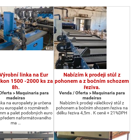
Výrobní linka na Eur
Nabízím k prodeji stůl z
ýkon 1500 -2000 ks za
pohonem a z bočním schozem
8h.
řeziva.
Oferta > Maquinaria para
Venda / Oferta > Maquinaria para
madeiras
madeiras
nka na europalety je určena
Nabízím k prodeji válečkový stůl z
bu europalet o rozměrech
pohonem a bočním shozem řeziva na
m a palet podobných euro
délku řeziva 4,5m . K ceně + 21%DPH
z předem naformátovaného
ma …