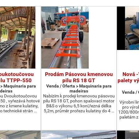
oukotoučovou
Prodám Pásovou kmenovou
Nová -
ilu TTPP-550
pilu RS 18 GT
palety v
 > Maquinaria para
Venda / Oferta > Maquinaria para
deiras
madeiras
Venda / 
ou Dvoukotoučovou
Nabízím k prodeji kmenovou pásovou
550 , vyřezává hotové
pilu RS 18 GT, pohon spalovací motor
Výrobní li
ímo z kmene kulatiny,
B&S o výkonu 6,5 koní,řezná délka
pro výro
o technické strán …
5,2m, průměr prořezu kulatiny do 4 …
1200/800m
paletám 