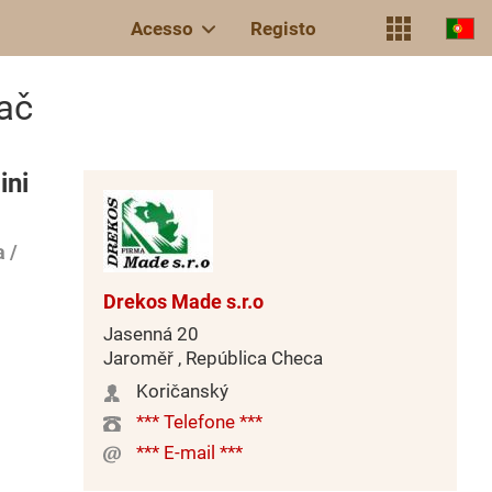
Acesso
Registo
ač
ini
 /
Drekos Made s.r.o
Jasenná 20
Jaroměř , República Checa
Koričanský
*** Telefone ***
*** E-mail ***