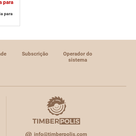
a para
ia para
ade
Subscrição
Operador do
sistema
info@timberpolis.com