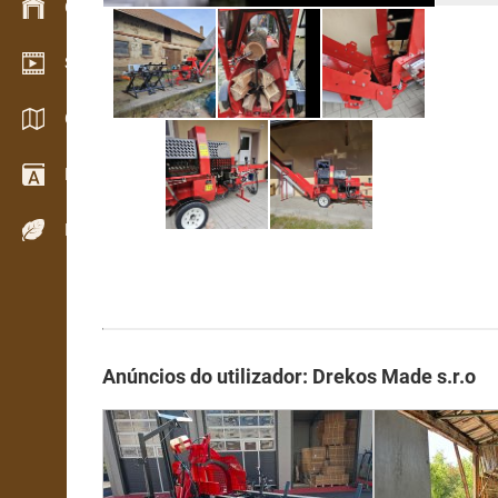
Gestão de stocks
Showroom de vídeo
Catálogos / Brochuras
Dicionário
Espécies de madeira
Anúncios do utilizador: Drekos Made s.r.o