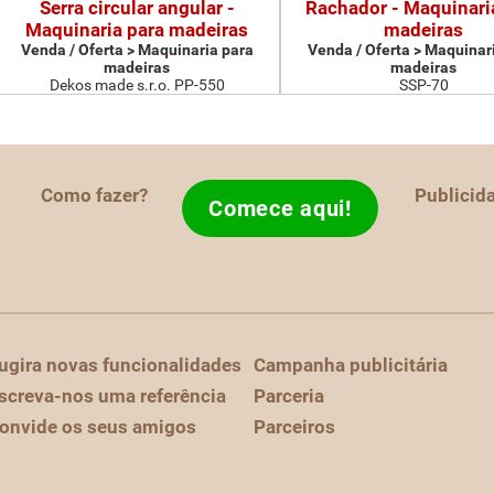
Serra circular angular -
Rachador - Maquinari
Maquinaria para madeiras
madeiras
Venda / Oferta > Maquinaria para
Venda / Oferta > Maquinar
madeiras
madeiras
Dekos made s.r.o. PP-550
SSP-70
Como fazer?
Publicid
Comece aqui!
ugira novas funcionalidades
Campanha publicitária
screva-nos uma referência
Parceria
onvide os seus amigos
Parceiros