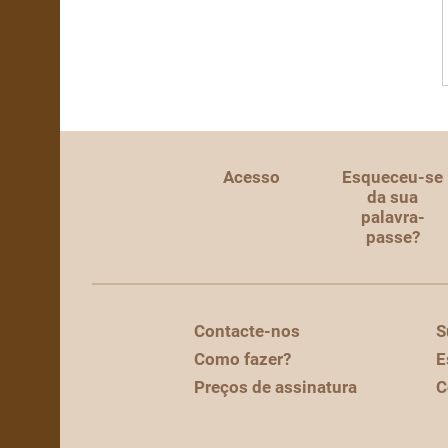
Acesso
Esqueceu-se
da sua
palavra-
passe?
Contacte-nos
S
Como fazer?
E
Preços de assinatura
C