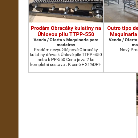
Prodám Obracáky kulatiny na
Outro tipo d
Úhlovou pilu TTPP-550
Maquinaria
Venda / Oferta > Maquinaria para
Venda / Oferta
madeiras
ma
Prodám nevyužité,nové Obracáky
Nový Pro
kulatiny dřeva k Úhlové pile TTPP -450
nebo k PP-550 Cena je za 2 ks
kompletní sestava . K ceně + 21%DPH