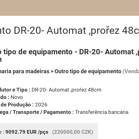
nto DR-20- Automat ,prořez 48
o tipo de equipamento - DR-20- Automat ,
m
aria para madeiras > Outro tipo de equipamento
(Venda
)
utor e Tipo :
DR-20- Automat ,prořez 48cm
do :
Novo
 de Produção :
2026
ega / Transporte / Pagamento :
Transferência bancária
o :
9092.79
EUR
/pçs
(220000,00 CZK)