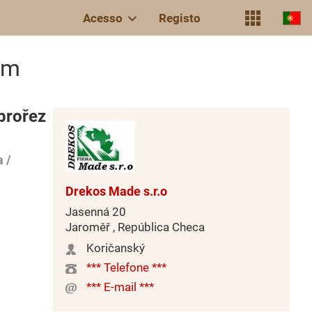
Acesso
Registo
cm
prořez
 /
Drekos Made s.r.o
Jasenná 20
Jaroměř , República Checa
Koričanský
*** Telefone ***
*** E-mail ***