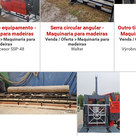
e equipamento -
Serra circular angular -
Outro t
 para madeiras
Maquinaria para madeiras
Maquin
 > Maquinaria para
Venda / Oferta > Maquinaria para
Venda / 
deiras
madeiras
cesor SSP-48
Walter
Výrobní