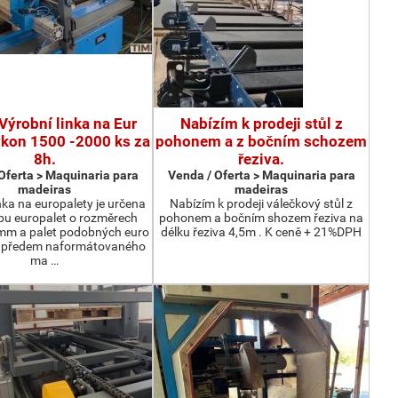
Výrobní linka na Eur
Nabízím k prodeji stůl z
ýkon 1500 -2000 ks za
pohonem a z bočním schozem
8h.
řeziva.
Oferta > Maquinaria para
Venda / Oferta > Maquinaria para
madeiras
madeiras
nka na europalety je určena
Nabízím k prodeji válečkový stůl z
bu europalet o rozměrech
pohonem a bočním shozem řeziva na
m a palet podobných euro
délku řeziva 4,5m . K ceně + 21%DPH
z předem naformátovaného
ma …