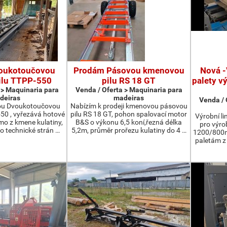
oukotoučovou
Prodám Pásovou kmenovou
Nová -
ilu TTPP-550
pilu RS 18 GT
palety v
 > Maquinaria para
Venda / Oferta > Maquinaria para
deiras
madeiras
Venda / 
ou Dvoukotoučovou
Nabízím k prodeji kmenovou pásovou
550 , vyřezává hotové
pilu RS 18 GT, pohon spalovací motor
Výrobní li
ímo z kmene kulatiny,
B&S o výkonu 6,5 koní,řezná délka
pro výro
o technické strán …
5,2m, průměr prořezu kulatiny do 4 …
1200/800m
paletám 