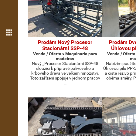
Mais funcionalidades
Prodám Nový Procesor
Prodám Dv
Stacionární SSP-48
Úhlovou p
Venda / Oferta > Maquinaria para
Venda / Oferta
madeiras
ma
Nový ,,Procesor Stacionární SSP-48
Nabízím použit
sloužící k přípravě palivového a
Úhlovou pilu PP-
krbového dřeva ve velkém množství.
a čisté řezivo př
Toto zařízení spojuje v jednom pracov
oběma směry, P
…