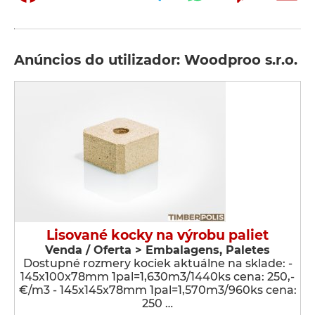
Anúncios do utilizador: Woodproo s.r.o.
Lisované kocky na výrobu paliet
Venda / Oferta > Embalagens, Paletes
Dostupné rozmery kociek aktuálne na sklade: -
145x100x78mm 1pal=1,630m3/1440ks cena: 250,-
€/m3 - 145x145x78mm 1pal=1,570m3/960ks cena:
250 …