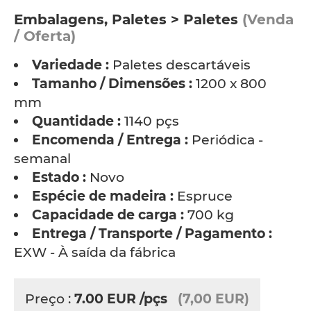
Embalagens, Paletes > Paletes
(Venda
/ Oferta)
Variedade :
Paletes descartáveis
Tamanho / Dimensões :
1200 x 800
mm
Quantidade :
1140 pçs
Encomenda / Entrega :
Periódica -
semanal
Estado :
Novo
Espécie de madeira :
Espruce
Capacidade de carga :
700 kg
Entrega / Transporte / Pagamento :
EXW - À saída da fábrica
Preço :
7.00
EUR
/pçs
(7,00 EUR)