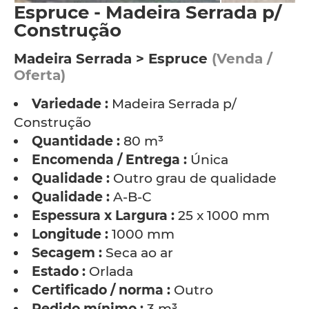
Espruce - Madeira Serrada p/
Construção
Madeira Serrada > Espruce
(Venda /
Oferta)
Variedade :
Madeira Serrada p/
Construção
Quantidade :
80 m³
Encomenda / Entrega :
Única
Qualidade :
Outro grau de qualidade
Qualidade :
A-B-C
Espessura x Largura :
25 x 1000 mm
Longitude :
1000 mm
Secagem :
Seca ao ar
Estado :
Orlada
Certificado / norma :
Outro
Pedido mínimo :
3 m³