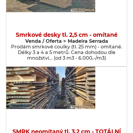
Smrkové desky tl. 2,5 cm - omítané
Venda / Oferta > Madeira Serrada
Prodám smrkové coulky (tl. 25 mm) - omítané.
Délky 3 a 4 a 5 metrů. Cena dohodou dle
množství... (od 3 m3 - 6.000,-/m3)
SMRK neomítaný tl. 3,2 cm - TOTÁLNÍ