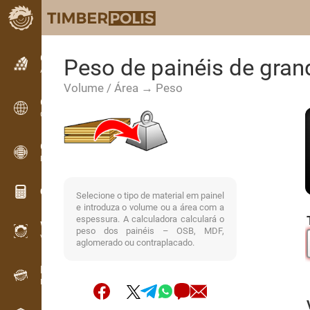
Classificados
Peso de painéis de gran
Anúncios de texto
Volume / Área → Peso
Classificados
Classificados internacionais
OPTI-TIMB
Esquemas de corte
Calculadoras de madeira
Selecione o tipo de material em painel
e introduza o volume ou a área com a
espessura. A calculadora calculará o
WoodProfi
peso dos painéis – OSB, MDF,
Volume de madeira com IA
aglomerado ou contraplacado.
Registador de dados
Inventário de madeira em campo