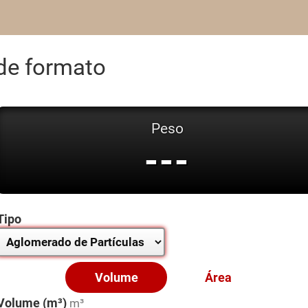
de formato
Peso
---
Tipo
Volume
Área
Volume (m³)