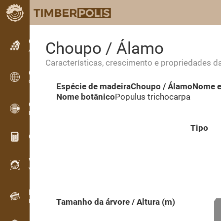
Classificados
Choupo / Álamo
Anúncios de texto
Características, crescimento e propriedades d
Classificados
Classificados internacionais
Espécie de madeira
Choupo / Álamo
Nome e
Nome botânico
Populus trichocarpa
OPTI-TIMB
Esquemas de corte
Tipo
Calculadoras de madeira
WoodProfi
Volume de madeira com IA
Registador de dados
Tamanho da árvore / Altura (m)
Inventário de madeira em campo