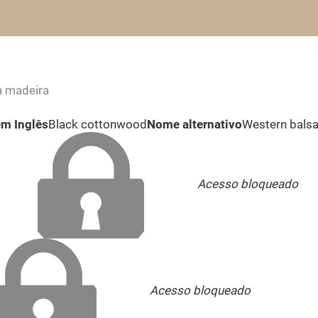
a madeira
m Inglês
Black cottonwood
Nome alternativo
Western balsa
Acesso bloqueado
Acesso bloqueado