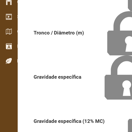
Gestão de stocks
Showroom de vídeo
Catálogos / Brochuras
Tronco / Diâmetro (m)
Dicionário
Espécies de madeira
Gravidade específica
Gravidade específica (12% MC)