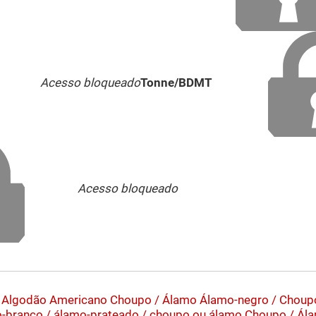
Acesso bloqueado
Tonne/BDMT
Acesso bloqueado
Algodão Americano
Choupo / Álamo
Álamo-negro / Choup
-branco / álamo-prateado / choupo ou álamo
Choupo / Ál