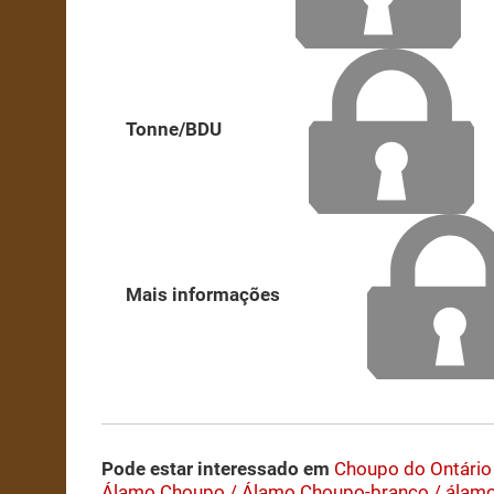
Tonne/BDU
Mais informações
Pode estar interessado em
Choupo do Ontário
Álamo
Choupo / Álamo
Choupo-branco / álamo