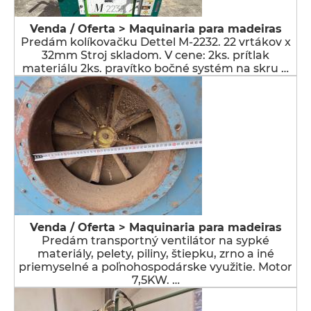
Venda / Oferta > Maquinaria para madeiras
Predám kolíkovačku Dettel M-2232. 22 vrtákov x
32mm Stroj skladom. V cene: 2ks. prítlak
materiálu 2ks. pravítko bočné systém na skru …
Venda / Oferta > Maquinaria para madeiras
Predám transportný ventilátor na sypké
materiály, pelety, piliny, štiepku, zrno a iné
priemyselné a poľnohospodárske využitie. Motor
7,5KW. …