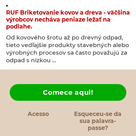
RUF Briketovanie kovov a dreva - väčšina
výrobcov necháva peniaze ležať na
podlahe.
Od kovového šrotu až po drevný odpad,
tieto vedľajšie produkty stavebných alebo
výrobných procesov sa často považujú za
odpad s nízkou …
Comece aqui!
Acesso
Esqueceu-se da
sua palavra-
passe?