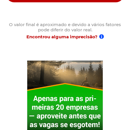
O valor final é aproximado e devido a vários fatores
pode diferir do valor real.
Encontrou alguma imprecisão?