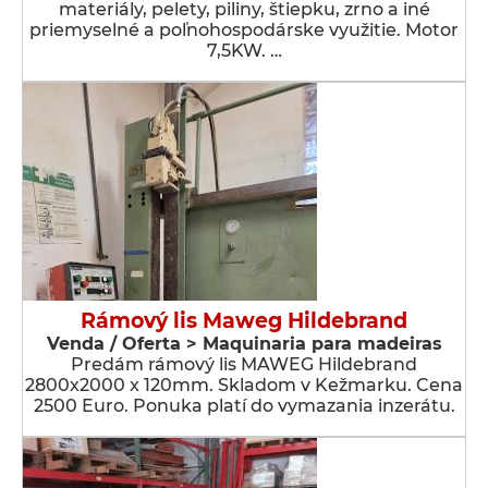
materiály, pelety, piliny, štiepku, zrno a iné
priemyselné a poľnohospodárske využitie. Motor
7,5KW. …
Rámový lis Maweg Hildebrand
Venda / Oferta > Maquinaria para madeiras
Predám rámový lis MAWEG Hildebrand
2800x2000 x 120mm. Skladom v Kežmarku. Cena
2500 Euro. Ponuka platí do vymazania inzerátu.