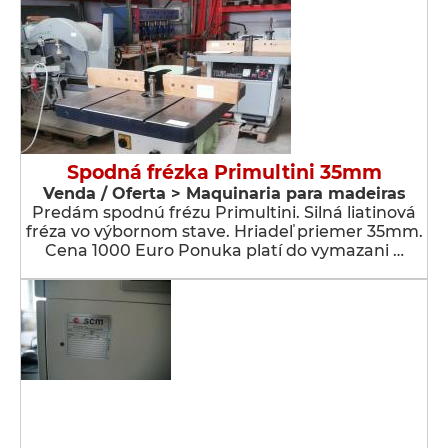
Spodná frézka Primultini 35mm
Venda / Oferta > Maquinaria para madeiras
Predám spodnú frézu Primultini. Silná liatinová
fréza vo výbornom stave. Hriadeľ priemer 35mm.
Cena 1000 Euro Ponuka platí do vymazani …