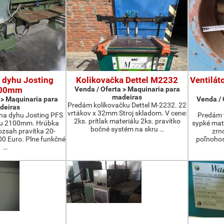
 dyhu Josting
Kolikovačka Dettel M2232
Ventilát
00mm
Venda / Oferta > Maquinaria para
madeiras
 > Maquinaria para
Venda / 
Predám kolíkovačku Dettel M-2232. 22
deiras
vrtákov x 32mm Stroj skladom. V cene:
na dyhu Josting PFS
Predám t
2ks. prítlak materiálu 2ks. pravítko
zu 2100mm. Hrúbka
sypké mater
bočné systém na skru …
zsah pravítka 20-
zrn
 Euro. Plne funkčné
poľnohos
…