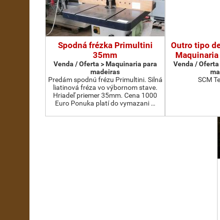
Spodná frézka Primultini
Outro tipo d
35mm
Maquinaria
Venda / Oferta > Maquinaria para
Venda / Oferta
madeiras
ma
Predám spodnú frézu Primultini. Silná
SCM Te
liatinová fréza vo výbornom stave.
Hriadeľ priemer 35mm. Cena 1000
Euro Ponuka platí do vymazani …