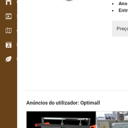
Gestão de stocks
Ano
Entr
Showroom de vídeo
Preç
Catálogos / Brochuras
Dicionário
Espécies de madeira
Anúncios do utilizador: Optimall