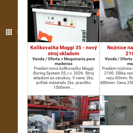
Mais funcionalidades
Kolikovačka Maggi 35 - nový
Nožnice na
stroj skladom
21
Venda / Oferta > Maquinaria para
Venda / Oferta
madeiras
ma
Predám novú kolíkovačku Maggi
Predám nožnice 
Boring System 35, r.v. 2026. Stroj
2100. Dĺžka re
skladom so zárukou. V cene: 2ks.
rezu 60mm. Ro
prítlak materiálu 2ks. pravítko
680mm. Cena 2500
1500mm …