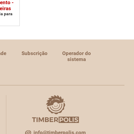
ento -
eiras
ia para
ade
Subscrição
Operador do
sistema
info@timberpolis.com