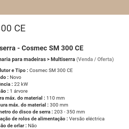
300 CE
iserra - Cosmec SM 300 CE
aria para madeiras > Multiserra
(Venda / Oferta)
utor e Tipo :
Cosmec SM 300 CE
do :
Novo
ncia :
22 kW
ão :
1 árvore
ra máx. do material :
110 mm
ura máx. do material :
300 mm
etro do disco de serra :
203 - 350 mm
ação de rolos de alimentação :
Versão eléctrica
ão de orlar :
Não