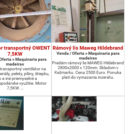
or transportný OWENT
Rámový lis Maweg Hildebrand
7,5KW
Venda / Oferta > Maquinaria para
madeiras
Oferta > Maquinaria para
Predám rámový lis MAWEG Hildebrand
madeiras
2800x2000 x 120mm. Skladom v
ransportný ventilátor na
Kežmarku. Cena 2500 Euro. Ponuka
iály, pelety, piliny, štiepku,
platí do vymazania inzerátu.
o a iné priemyselné a
podárske využitie. Motor
7,5KW. …