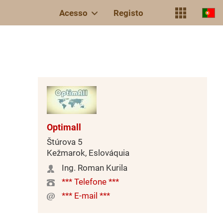
Acesso
Registo
Optimall
Štúrova 5
Kežmarok, Eslováquia
Ing. Roman Kurila
*** Telefone ***
*** E-mail ***