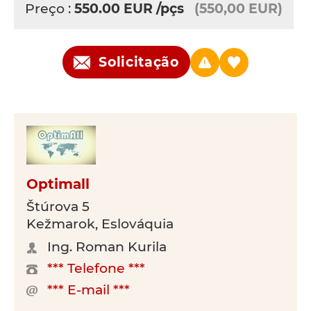
Preço :
550.00
EUR
/pçs
(550,00 EUR)
Solicitação
Optimall
Štúrova 5
Kežmarok, Eslováquia
Ing. Roman Kurila
*** Telefone ***
*** E-mail ***