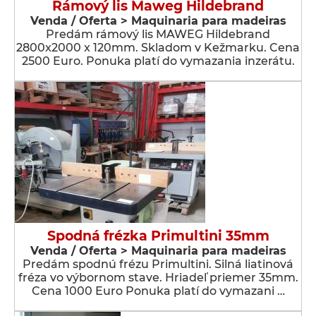
Rámový lis Maweg Hildebrand
Venda / Oferta > Maquinaria para madeiras
Predám rámový lis MAWEG Hildebrand
2800x2000 x 120mm. Skladom v Kežmarku. Cena
2500 Euro. Ponuka platí do vymazania inzerátu.
Spodná frézka Primultini 35mm
Venda / Oferta > Maquinaria para madeiras
Predám spodnú frézu Primultini. Silná liatinová
fréza vo výbornom stave. Hriadeľ priemer 35mm.
Cena 1000 Euro Ponuka platí do vymazani …