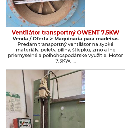
Ventilátor transportný OWENT 7,5KW
Venda / Oferta > Maquinaria para madeiras
Predám transportný ventilátor na sypké
materiály, pelety, piliny, štiepku, zrno a iné
priemyselné a poľnohospodárske využitie. Motor
7,5KW. …