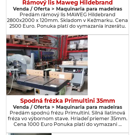
Rámový lis Maweg Hildebrand
Venda / Oferta > Maquinaria para madeiras
Predám rámový lis MAWEG Hildebrand
2800x2000 x 120mm. Skladom v Kežmarku. Cena
2500 Euro. Ponuka platí do vymazania inzerátu.
Spodná frézka Primultini 35mm
Venda / Oferta > Maquinaria para madeiras
Predám spodnú frézu Primultini. Silná liatinová
fréza vo výbornom stave. Hriadeľ priemer 35mm.
Cena 1000 Euro Ponuka platí do vymazani …