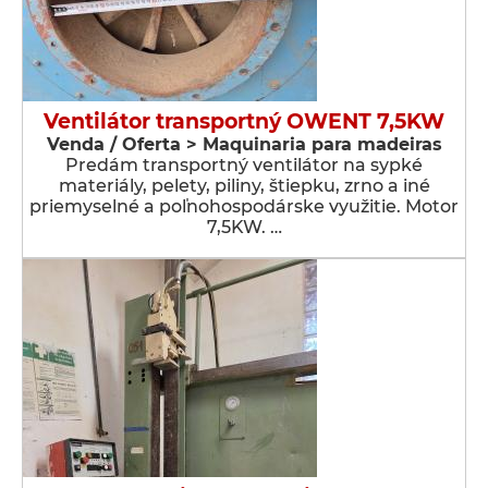
Ventilátor transportný OWENT 7,5KW
Venda / Oferta > Maquinaria para madeiras
Predám transportný ventilátor na sypké
materiály, pelety, piliny, štiepku, zrno a iné
priemyselné a poľnohospodárske využitie. Motor
7,5KW. …