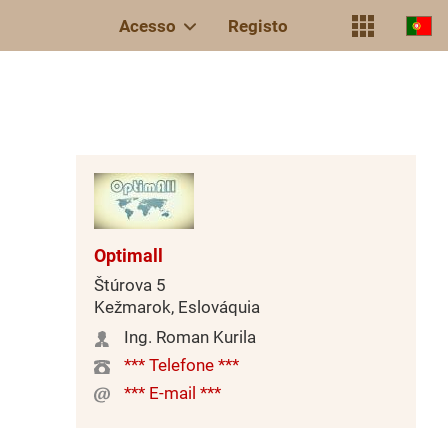
Acesso
Registo
Optimall
Štúrova 5
Kežmarok, Eslováquia
Ing. Roman Kurila
*** Telefone ***
*** E-mail ***