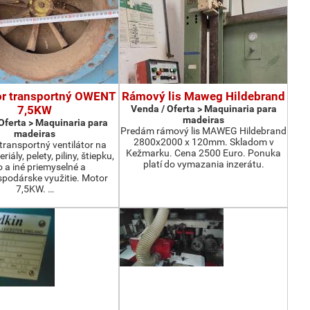
or transportný OWENT
Rámový lis Maweg Hildebrand
7,5KW
Venda / Oferta > Maquinaria para
madeiras
Oferta > Maquinaria para
Predám rámový lis MAWEG Hildebrand
madeiras
2800x2000 x 120mm. Skladom v
ransportný ventilátor na
Kežmarku. Cena 2500 Euro. Ponuka
iály, pelety, piliny, štiepku,
platí do vymazania inzerátu.
o a iné priemyselné a
podárske využitie. Motor
7,5KW. …