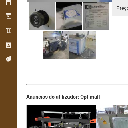
Gestão de stocks
Preç
Showroom de vídeo
Catálogos / Brochuras
Dicionário
Espécies de madeira
Anúncios do utilizador: Optimall