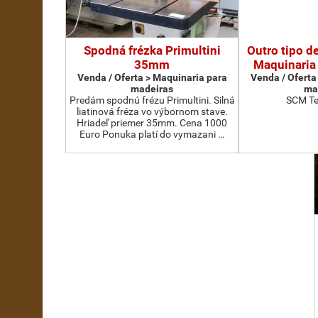
Spodná frézka Primultini
Outro tipo d
35mm
Maquinaria
Venda / Oferta > Maquinaria para
Venda / Oferta
madeiras
ma
Predám spodnú frézu Primultini. Silná
SCM Te
liatinová fréza vo výbornom stave.
Hriadeľ priemer 35mm. Cena 1000
Euro Ponuka platí do vymazani …