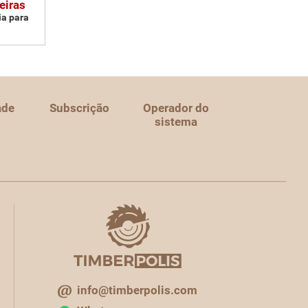
eiras
ia para
ade
Subscrição
Operador do
sistema
info@timberpolis.com