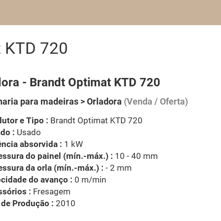
t KTD 720
dora - Brandt Optimat KTD 720
aria para madeiras > Orladora
(Venda / Oferta)
utor e Tipo :
Brandt Optimat KTD 720
do :
Usado
ncia absorvida :
1 kW
ssura do painel (mín.-máx.) :
10 - 40 mm
ssura da orla (mín.-máx.) :
- 2 mm
cidade do avanço :
0 m/min
sórios :
Fresagem
 de Produção :
2010