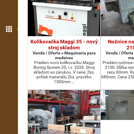
Mais funcionalidades
Kolikovačka Maggi 35 - nový
Nožnice na
stroj skladom
21
Venda / Oferta > Maquinaria para
Venda / Oferta
madeiras
ma
Predám novú kolíkovačku Maggi
Predám nožnice 
Boring System 35, r.v. 2026. Stroj
2100. Dĺžka re
skladom so zárukou. V cene: 2ks.
rezu 60mm. Ro
prítlak materiálu 2ks. pravítko
680mm. Cena 2500
1500mm …