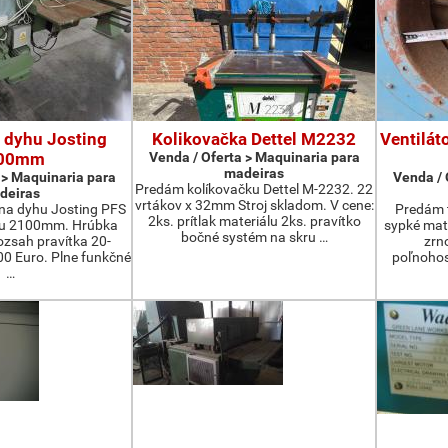
 dyhu Josting
Kolikovačka Dettel M2232
Ventilát
00mm
Venda / Oferta > Maquinaria para
madeiras
 > Maquinaria para
Venda / 
Predám kolíkovačku Dettel M-2232. 22
deiras
vrtákov x 32mm Stroj skladom. V cene:
na dyhu Josting PFS
Predám t
2ks. prítlak materiálu 2ks. pravítko
zu 2100mm. Hrúbka
sypké mater
bočné systém na skru …
zsah pravítka 20-
zrn
 Euro. Plne funkčné
poľnohos
…