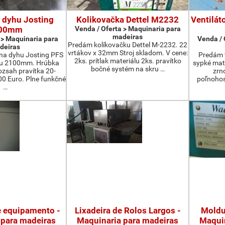
 dyhu Josting
Kolikovačka Dettel M2232
Ventilát
00mm
Venda / Oferta > Maquinaria para
madeiras
 > Maquinaria para
Venda / 
Predám kolíkovačku Dettel M-2232. 22
deiras
vrtákov x 32mm Stroj skladom. V cene:
na dyhu Josting PFS
Predám t
2ks. prítlak materiálu 2ks. pravítko
zu 2100mm. Hrúbka
sypké mater
bočné systém na skru …
zsah pravítka 20-
zrn
 Euro. Plne funkčné
poľnohos
…
e equipamento -
Lixadeira de Rolos Largos -
Moldu
 para madeiras
Maquinaria para madeiras
Maquin