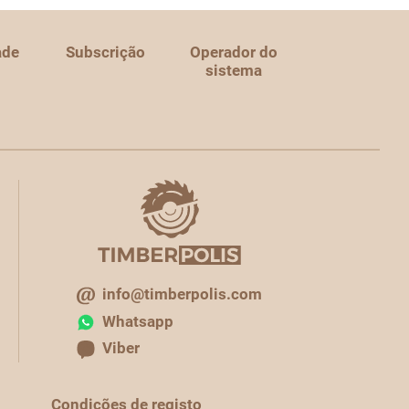
ade
Subscrição
Operador do
sistema
info@timberpolis.com
Whatsapp
Viber
Condições de registo