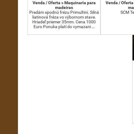
Venda / Oferta > Maquinaria para
Venda / Oferta
madeiras
ma
Predám spodnú frézu Primultini. Silná
SCM Te
liatinová fréza vo výbornom stave.
Hriadeľ priemer 35mm. Cena 1000
Euro Ponuka platí do vymazani …