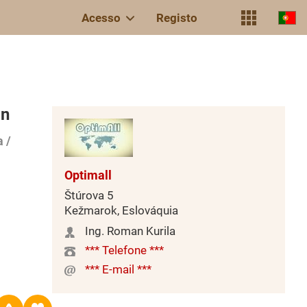
Acesso
Registo
an
 /
Optimall
Štúrova 5
Kežmarok, Eslováquia
Ing. Roman Kurila
*** Telefone ***
*** E-mail ***