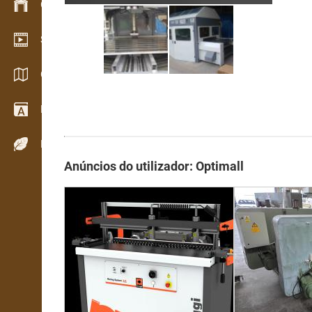
Gestão de stocks
Showroom de vídeo
Catálogos / Brochuras
Dicionário
Espécies de madeira
Anúncios do utilizador: Optimall