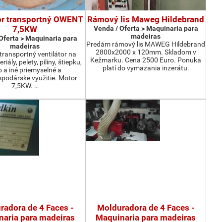
or transportný OWENT
Rámový lis Maweg Hildebrand
7,5KW
Venda / Oferta > Maquinaria para
madeiras
Oferta > Maquinaria para
Predám rámový lis MAWEG Hildebrand
madeiras
2800x2000 x 120mm. Skladom v
ransportný ventilátor na
Kežmarku. Cena 2500 Euro. Ponuka
iály, pelety, piliny, štiepku,
platí do vymazania inzerátu.
o a iné priemyselné a
podárske využitie. Motor
7,5KW. …
radora de 4 Faces -
Molduradora de 4 Faces -
aria para madeiras
Maquinaria para madeiras