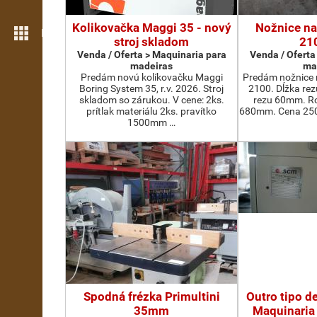
Kolikovačka Maggi 35 - nový
Nožnice na
Mais funcionalidades
stroj skladom
21
Venda / Oferta > Maquinaria para
Venda / Oferta
madeiras
ma
Predám novú kolíkovačku Maggi
Predám nožnice 
Boring System 35, r.v. 2026. Stroj
2100. Dĺžka re
skladom so zárukou. V cene: 2ks.
rezu 60mm. Ro
prítlak materiálu 2ks. pravítko
680mm. Cena 2500
1500mm …
Spodná frézka Primultini
Outro tipo d
35mm
Maquinaria