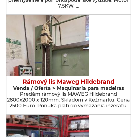
priemyselné a poľnohospodárske využitie. Motor
7,5KW. …
Rámový lis Maweg Hildebrand
Venda / Oferta > Maquinaria para madeiras
Predám rámový lis MAWEG Hildebrand
2800x2000 x 120mm. Skladom v Kežmarku. Cena
2500 Euro. Ponuka platí do vymazania inzerátu.