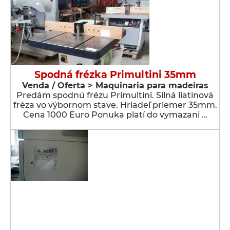
Spodná frézka Primultini 35mm
Venda / Oferta > Maquinaria para madeiras
Predám spodnú frézu Primultini. Silná liatinová
fréza vo výbornom stave. Hriadeľ priemer 35mm.
Cena 1000 Euro Ponuka platí do vymazani …