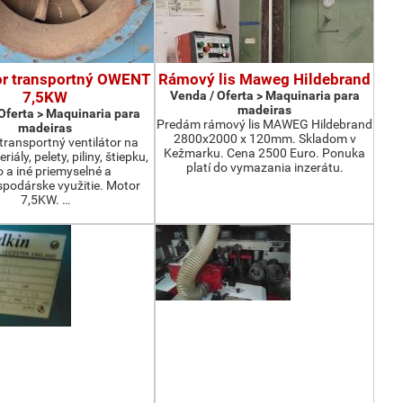
or transportný OWENT
Rámový lis Maweg Hildebrand
7,5KW
Venda / Oferta > Maquinaria para
madeiras
Oferta > Maquinaria para
Predám rámový lis MAWEG Hildebrand
madeiras
2800x2000 x 120mm. Skladom v
ransportný ventilátor na
Kežmarku. Cena 2500 Euro. Ponuka
iály, pelety, piliny, štiepku,
platí do vymazania inzerátu.
o a iné priemyselné a
podárske využitie. Motor
7,5KW. …