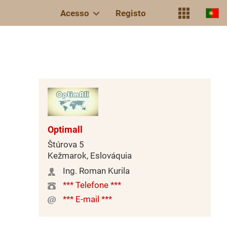
Acesso
Registo
Optimall
Štúrova 5
Kežmarok, Eslováquia
Ing. Roman Kurila
*** Telefone ***
*** E-mail ***