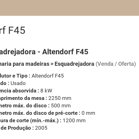
rf F45
adrejadora - Altendorf F45
aria para madeiras > Esquadrejadora
(Venda / Oferta)
utor e Tipo :
Altendorf F45
do :
Usado
ncia absorvida :
8 kW
primento da mesa :
2250 mm
etro máx. do disco :
500 mm
etro máx. do disco de pré-corte :
0 mm
ura de corte (mín.-máx.) :
1200 mm
 de Produção :
2005