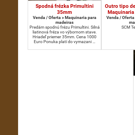
Spodná frézka Primultini
Outro tipo d
35mm
Maquinaria
Venda / Oferta > Maquinaria para
Venda / Oferta
madeiras
ma
Predám spodnú frézu Primultini. Silná
SCM Te
liatinová fréza vo výbornom stave.
Hriadeľ priemer 35mm. Cena 1000
Euro Ponuka platí do vymazani …