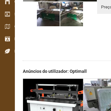
Gestão de stocks
Preç
Showroom de vídeo
Catálogos / Brochuras
Dicionário
Espécies de madeira
Anúncios do utilizador: Optimall