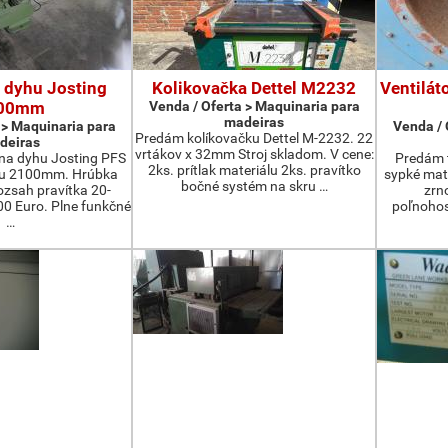
 dyhu Josting
Kolikovačka Dettel M2232
Ventilát
00mm
Venda / Oferta > Maquinaria para
madeiras
 > Maquinaria para
Venda / 
Predám kolíkovačku Dettel M-2232. 22
deiras
vrtákov x 32mm Stroj skladom. V cene:
na dyhu Josting PFS
Predám t
2ks. prítlak materiálu 2ks. pravítko
zu 2100mm. Hrúbka
sypké mater
bočné systém na skru …
zsah pravítka 20-
zrn
 Euro. Plne funkčné
poľnohos
…