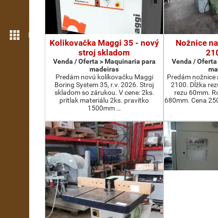
Mais funcionalidades
Kolikovačka Maggi 35 - nový
Nožnice na
stroj skladom
21
Venda / Oferta > Maquinaria para
Venda / Oferta
madeiras
ma
Predám novú kolíkovačku Maggi
Predám nožnice 
Boring System 35, r.v. 2026. Stroj
2100. Dĺžka re
skladom so zárukou. V cene: 2ks.
rezu 60mm. Ro
prítlak materiálu 2ks. pravítko
680mm. Cena 2500
1500mm …