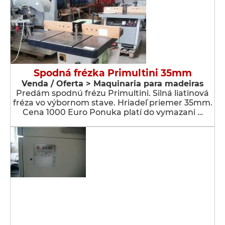
Spodná frézka Primultini 35mm
Venda / Oferta > Maquinaria para madeiras
Predám spodnú frézu Primultini. Silná liatinová
fréza vo výbornom stave. Hriadeľ priemer 35mm.
Cena 1000 Euro Ponuka platí do vymazani …