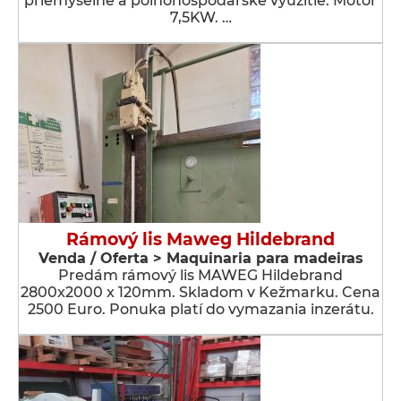
priemyselné a poľnohospodárske využitie. Motor
7,5KW. …
Rámový lis Maweg Hildebrand
Venda / Oferta > Maquinaria para madeiras
Predám rámový lis MAWEG Hildebrand
2800x2000 x 120mm. Skladom v Kežmarku. Cena
2500 Euro. Ponuka platí do vymazania inzerátu.