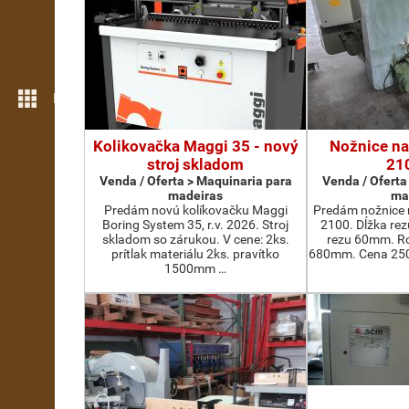
Mais funcionalidades
Kolikovačka Maggi 35 - nový
Nožnice na
stroj skladom
21
Venda / Oferta > Maquinaria para
Venda / Oferta
madeiras
ma
Predám novú kolíkovačku Maggi
Predám nožnice 
Boring System 35, r.v. 2026. Stroj
2100. Dĺžka re
skladom so zárukou. V cene: 2ks.
rezu 60mm. Ro
prítlak materiálu 2ks. pravítko
680mm. Cena 2500
1500mm …