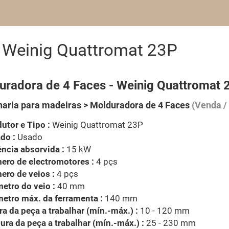
 Weinig Quattromat 23P
uradora de 4 Faces - Weinig Quattromat 
aria para madeiras > Molduradora de 4 Faces
(Venda / 
utor e Tipo :
Weinig Quattromat 23P
do :
Usado
ncia absorvida :
15 kW
ero de electromotores :
4 pçs
ro de veios :
4 pçs
etro do veio :
40 mm
etro máx. da ferramenta :
140 mm
ra da peça a trabalhar (mín.-máx.) :
10 - 120 mm
ura da peça a trabalhar (mín.-máx.) :
25 - 230 mm