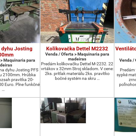
 dyhu Josting
Kolikovačka Dettel M2232
Ventilát
00mm
Venda / Oferta > Maquinaria para
madeiras
 > Maquinaria para
Venda / 
Predám kolíkovačku Dettel M-2232. 22
deiras
vrtákov x 32mm Stroj skladom. V cene:
na dyhu Josting PFS
Predám t
2ks. prítlak materiálu 2ks. pravítko
zu 2100mm. Hrúbka
sypké mater
bočné systém na skru …
zsah pravítka 20-
zrn
 Euro. Plne funkčné
poľnohos
…