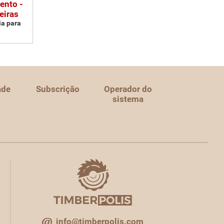
ento -
eiras
ia para
ade
Subscrição
Operador do
sistema
info@timberpolis.com