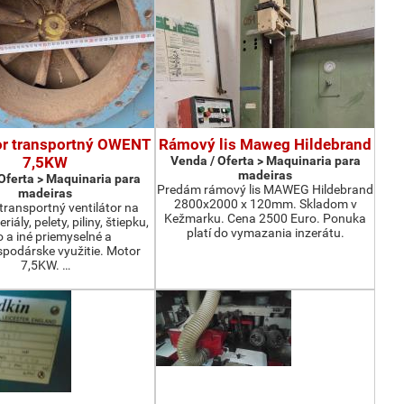
or transportný OWENT
Rámový lis Maweg Hildebrand
7,5KW
Venda / Oferta > Maquinaria para
madeiras
Oferta > Maquinaria para
Predám rámový lis MAWEG Hildebrand
madeiras
2800x2000 x 120mm. Skladom v
ransportný ventilátor na
Kežmarku. Cena 2500 Euro. Ponuka
iály, pelety, piliny, štiepku,
platí do vymazania inzerátu.
o a iné priemyselné a
podárske využitie. Motor
7,5KW. …