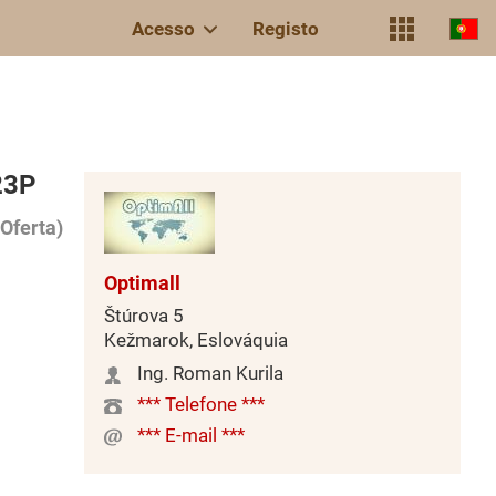
Acesso
Registo
23P
Oferta)
Optimall
Štúrova 5
Kežmarok, Eslováquia
Ing. Roman Kurila
*** Telefone ***
*** E-mail ***