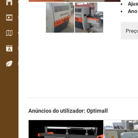
Gestão de stocks
Ajus
Ano
Showroom de vídeo
Preç
Catálogos / Brochuras
Dicionário
Espécies de madeira
Anúncios do utilizador: Optimall