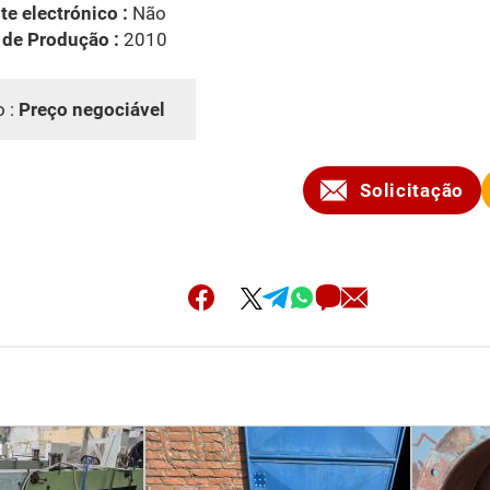
te electrónico :
Não
 de Produção :
2010
o :
Preço negociável
Solicitação