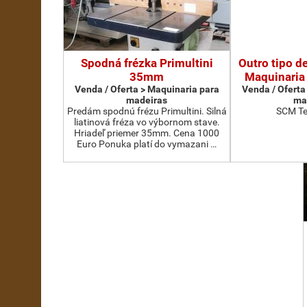
Spodná frézka Primultini
Outro tipo d
35mm
Maquinaria
Venda / Oferta > Maquinaria para
Venda / Oferta
madeiras
ma
Predám spodnú frézu Primultini. Silná
SCM Te
liatinová fréza vo výbornom stave.
Hriadeľ priemer 35mm. Cena 1000
Euro Ponuka platí do vymazani …