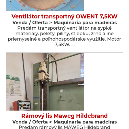
Ventilátor transportný OWENT 7,5KW
Venda / Oferta > Maquinaria para madeiras
Predám transportný ventilátor na sypké
materiály, pelety, piliny, štiepku, zrno a iné
priemyselné a poľnohospodárske využitie. Motor
7,5KW. …
Rámový lis Maweg Hildebrand
Venda / Oferta > Maquinaria para madeiras
Predám rámový lis MAWEG Hildebrand