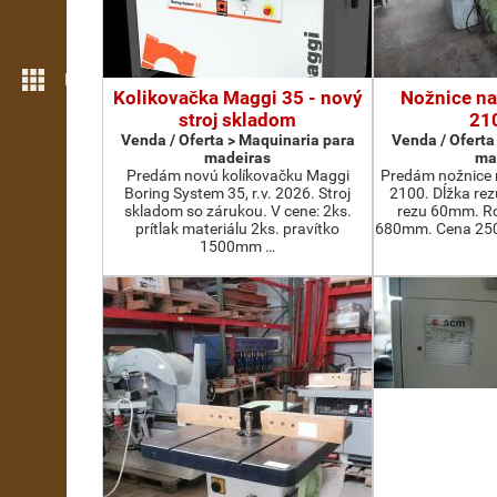
Mais funcionalidades
Kolikovačka Maggi 35 - nový
Nožnice na
stroj skladom
21
Venda / Oferta > Maquinaria para
Venda / Oferta
madeiras
ma
Predám novú kolíkovačku Maggi
Predám nožnice 
Boring System 35, r.v. 2026. Stroj
2100. Dĺžka re
skladom so zárukou. V cene: 2ks.
rezu 60mm. Ro
prítlak materiálu 2ks. pravítko
680mm. Cena 2500
1500mm …