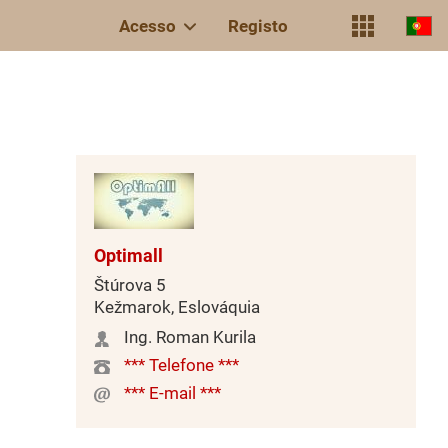
Acesso
Registo
Optimall
Štúrova 5
Kežmarok, Eslováquia
Ing. Roman Kurila
*** Telefone ***
*** E-mail ***