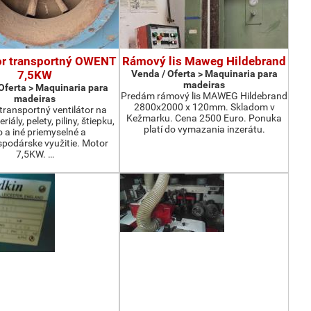
or transportný OWENT
Rámový lis Maweg Hildebrand
7,5KW
Venda / Oferta > Maquinaria para
madeiras
Oferta > Maquinaria para
Predám rámový lis MAWEG Hildebrand
madeiras
2800x2000 x 120mm. Skladom v
ransportný ventilátor na
Kežmarku. Cena 2500 Euro. Ponuka
iály, pelety, piliny, štiepku,
platí do vymazania inzerátu.
o a iné priemyselné a
podárske využitie. Motor
7,5KW. …