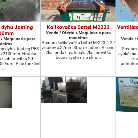
 dyhu Josting
Kolikovačka Dettel M2232
Ventilát
00mm
Venda / Oferta > Maquinaria para
madeiras
 > Maquinaria para
Venda / 
Predám kolíkovačku Dettel M-2232. 22
deiras
vrtákov x 32mm Stroj skladom. V cene:
na dyhu Josting PFS
Predám t
2ks. prítlak materiálu 2ks. pravítko
zu 2100mm. Hrúbka
sypké mater
bočné systém na skru …
zsah pravítka 20-
zrn
 Euro. Plne funkčné
poľnohos
…