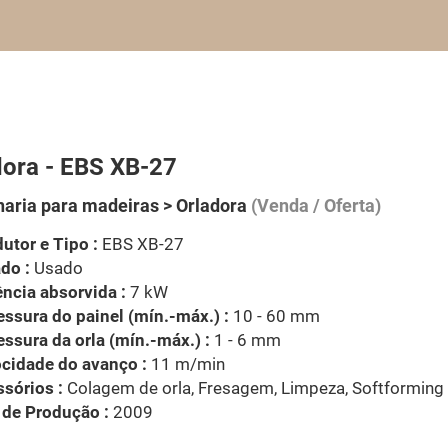
dora - EBS XB-27
aria para madeiras > Orladora
(Venda / Oferta)
utor e Tipo :
EBS XB-27
do :
Usado
ncia absorvida :
7 kW
ssura do painel (mín.-máx.) :
10 - 60 mm
ssura da orla (mín.-máx.) :
1 - 6 mm
cidade do avanço :
11 m/min
sórios :
Colagem de orla, Fresagem, Limpeza, Softforming
 de Produção :
2009