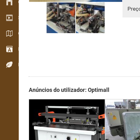
Gestão de stocks
Preç
Showroom de vídeo
Catálogos / Brochuras
Dicionário
Espécies de madeira
Anúncios do utilizador: Optimall