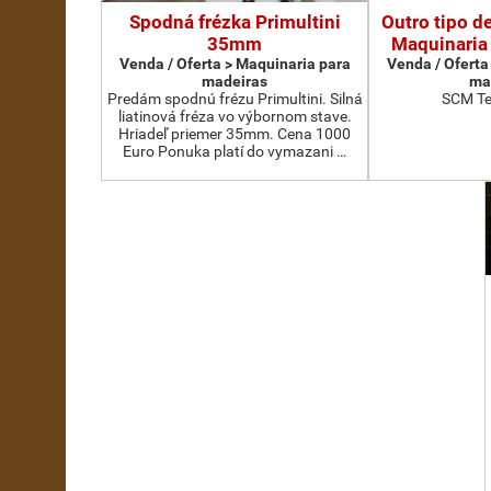
Spodná frézka Primultini
Outro tipo d
35mm
Maquinaria
Venda / Oferta > Maquinaria para
Venda / Oferta
madeiras
ma
Predám spodnú frézu Primultini. Silná
SCM Te
liatinová fréza vo výbornom stave.
Hriadeľ priemer 35mm. Cena 1000
Euro Ponuka platí do vymazani …