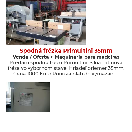
Spodná frézka Primultini 35mm
Venda / Oferta > Maquinaria para madeiras
Predám spodnú frézu Primultini. Silná liatinová
fréza vo výbornom stave. Hriadeľ priemer 35mm.
Cena 1000 Euro Ponuka platí do vymazani …