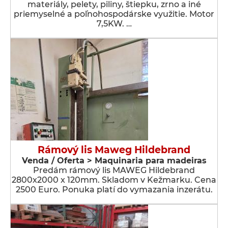
materiály, pelety, piliny, štiepku, zrno a iné
priemyselné a poľnohospodárske využitie. Motor
7,5KW. …
Rámový lis Maweg Hildebrand
Venda / Oferta > Maquinaria para madeiras
Predám rámový lis MAWEG Hildebrand
2800x2000 x 120mm. Skladom v Kežmarku. Cena
2500 Euro. Ponuka platí do vymazania inzerátu.